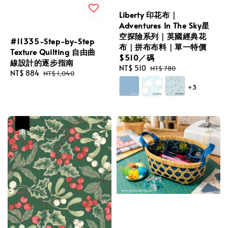
Liberty 印花布｜
Adventures In The Sky星
空探險系列｜英國經典花
#11335-Step-by-Step
布｜拼布布料｜單一特價
Texture Quilting 自由曲
$510／碼
線設計的逐步指南
Sale
NT$ 510
Regular
NT$ 780
Sale
NT$ 884
Regular
NT$ 1,040
price
price
price
price
+3
優惠