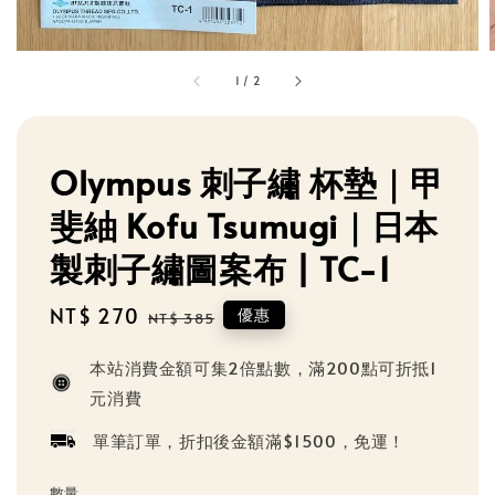
1
/
2
Olympus 刺子繡 杯墊｜甲
斐紬 Kofu Tsumugi｜日本
製刺子繡圖案布 | TC-1
Sale
NT$ 270
Regular
優惠
NT$ 385
price
price
本站消費金額可集2倍點數，滿200點可折抵1
元消費
單筆訂單，折扣後金額滿$1500，免運！
數量