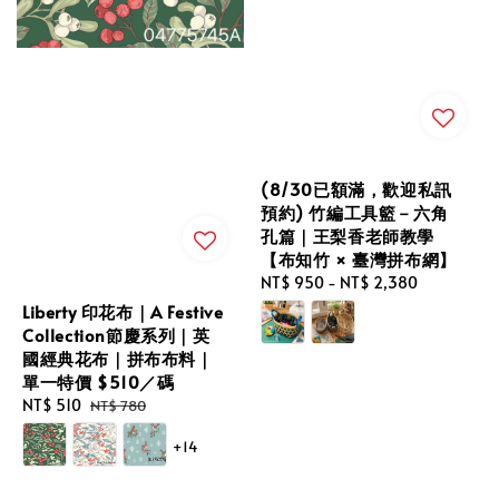
(8/30已額滿，歡迎私訊
預約) 竹編工具籃－六角
孔篇｜王梨香老師教學
【布知竹 × 臺灣拼布網】
Regular
NT$ 950
-
NT$ 2,380
price
Liberty 印花布｜A Festive
Collection節慶系列｜英
國經典花布｜拼布布料｜
單一特價 $510／碼
Sale
NT$ 510
Regular
NT$ 780
price
price
+14