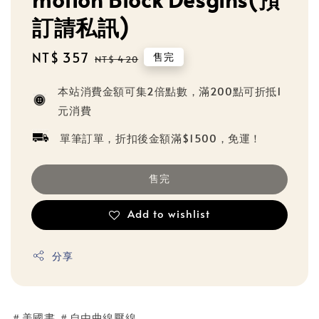
訂請私訊)
Sale
NT$ 357
Regular
售完
NT$ 420
price
price
本站消費金額可集2倍點數，滿200點可折抵1
元消費
單筆訂單，折扣後金額滿$1500，免運！
售完
Add to wishlist
分享
＃美國書 ＃自由曲線壓線