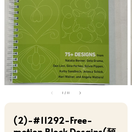
1
/
11
(2)-#11292-Free-
motion Block Desgins(預