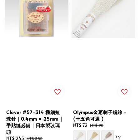
Clover #57-314 極細短
Olympus金蔥刺子繡線 -
珠針｜0.4mm × 25mm |
(十五色可選 )
手貼縫必備｜日本製玻璃
Sale
NT$ 72
Regular
NT$ 90
頭
price
price
+9
Sale
NT$ 245
Regular
NT$ 350