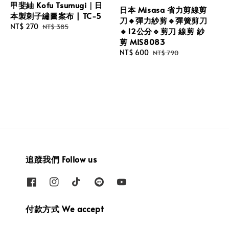
甲斐紬 Kofu Tsumugi｜日
日本 Misasa 省力剪線剪
本製刺子繡圖案布 | TC-5
刀🔸彈力紗剪🔹彈簧剪刀
Sale
NT$ 270
Regular
NT$ 385
🔸12公分🔹剪刀 線剪 紗
price
price
剪 MIS8083
Sale
NT$ 600
Regular
NT$ 790
price
price
追蹤我們 Follow us
付款方式 We accept