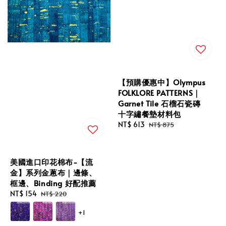
【預購優惠中】Olympus
FOLKLORE PATTERNS｜
Garnet Tile 石榴石瓷磚
十字繡餐墊材料包
Sale
NT$ 613
Regular
NT$ 875
price
price
美國進口印花棉布-【流
金】系列金蔥布｜邊條、
框邊、Binding 好配推薦
Sale
NT$ 154
Regular
NT$ 220
price
price
+1