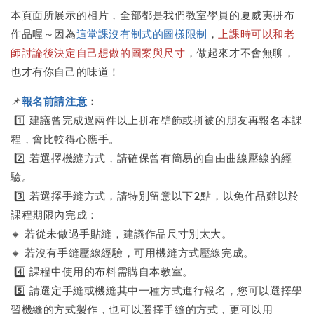
本頁面所展示的相片，全部都是我們教室學員的夏威夷拼布
作品喔～因為
這堂課沒有制式的圖樣限制
，
上課時可以和老
師討論後決定自己想做的圖案與尺寸
，做起來才不會無聊，
也才有你自己的味道！
📌
報名前請注意
：
1️⃣ 建議曾完成過兩件以上拼布壁飾或拼被的朋友再報名本課
程，會比較得心應手。
2️⃣ 若選擇機縫方式，請確保曾有簡易的自由曲線壓線的經
驗。
3️⃣ 若選擇手縫方式，請特別留意以下2點，以免作品難以於
課程期限內完成：
🔸 若從未做過手貼縫，建議作品尺寸別太大。
🔸 若沒有手縫壓線經驗，可用機縫方式壓線完成。
4️⃣ 課程中使用的布料需購自本教室。
5️⃣ 請選定手縫或機縫其中一種方式進行報名，您可以選擇學
習機縫的方式製作，也可以選擇手縫的方式，更可以用