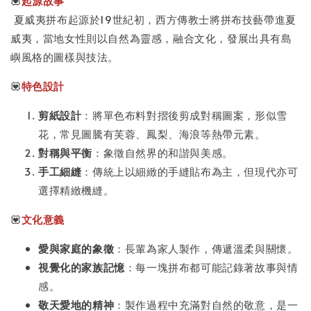
💟
起源故事
夏威夷拼布起源於19世紀初，西方傳教士將拼布技藝帶進夏
威夷，當地女性則以自然為靈感，融合文化，發展出具有島
嶼風格的圖樣與技法。
💟
特色設計
剪紙設計
：將單色布料對摺後剪成對稱圖案，形似雪
花，常見圖騰有芙蓉、鳳梨、海浪等熱帶元素。
對稱與平衡
：象徵自然界的和諧與美感。
手工細縫
：傳統上以細緻的手縫貼布為主，但現代亦可
選擇精緻機縫。
💟
文化意義
愛與家庭的象徵
：長輩為家人製作，傳遞溫柔與關懷。
視覺化的家族記憶
：每一塊拼布都可能記錄著故事與情
感。
敬天愛地的精神
：製作過程中充滿對自然的敬意，是一