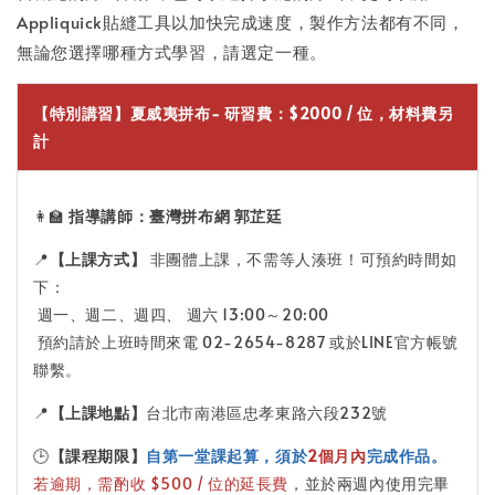
Appliquick貼縫工具以加快完成速度，製作方法都有不同，
無論您選擇哪種方式學習，請選定一種。
【特別講習】夏威夷拼布- 研習費：$2000 / 位，材料費另
計
👩‍🏫
指導講師：臺灣拼布網 郭芷廷
📍
【上課方式】
非團體上課，不需等人湊班！可預約時間如
下：
週一、週二、週四、 週六 13:00～20:00
預約請於上班時間來電 02-2654-8287 或於LINE官方帳號
聯繫。
📍
【上課地點】
台北市南港區忠孝東路六段232號
🕒
【課程期限】
自第一堂課起算，須於
2個月內
完成作品。
若逾期，需酌收 $500 / 位的延長費
，並於兩週內使用完畢