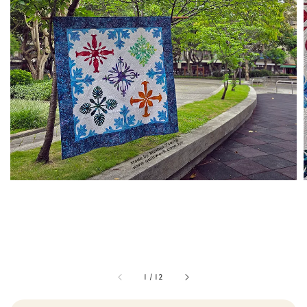
1
/
12