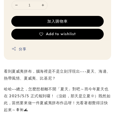
加入購物車
Add to wishlist
分享
看到夏威夷拼布，腦海裡是不是立刻浮現出---夏天、海邊、
熱帶風情、夏威夷、比基尼？
哈哈~~總之，怎麼想都離不開「夏天」對吧～而今年夏天也
在 2025/5/5 正式報到囉！（沒錯，那天是立夏🌞）既然如
此，當然要來做一件夏威夷拼布作品呀！光看著都覺得涼快
起來～🍍🌺🌊