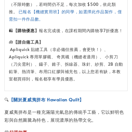
（不限時數），若時間仍不足，每次加收 $500，依此類
推。
已報名【機縫實用班】的同學，如選擇此作品製作，僅
需扣一件作品數。
🛍️
【購物優惠】
報名完成後，在課程期間內購物享7折優惠！
🧰
【請自備工具】
Apliquick 貼縫工具（非必備但推薦，會更快！）、
Apliquick 專用單膠襯、 奇異襯（機縫者適用）、 小剪刀
（刀尖需利）、鑷子、錐子、拆線器、珠針、紗剪、2B 自動
鉛筆、熱消筆、布用口紅膠與補充包，以上您若有缺，本教
室都買得到，報名都享有學員優惠。
🔍
【關於夏威夷拼布 Hawaiian Quilt】
夏威夷拼布是一種充滿陽光氣息的傳統手工藝，它以鮮明色
彩與自然圖騰為特色，展現濃厚的熱帶文化。