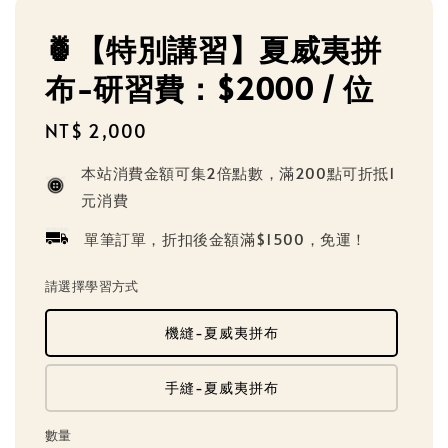
🍍【特別講習】夏威夷拼
布-研習費：$2000 / 位
Regular
NT$ 2,000
price
本站消費金額可集2倍點數，滿200點可折抵1
元消費
單筆訂單，折扣後金額滿$1500，免運！
請選擇學習方式
機縫-夏威夷拼布
手縫-夏威夷拼布
數量