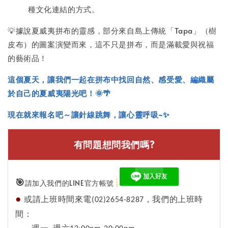
種文化連結的方式。
💡據說夏威夷拼布的靈感，部分來自島上傳統「Tapa」（樹
皮布）的圖案演變而來，這不只是拼布，而是滿載愛與祝福
的藝術品！
這個夏天，讓我們一起在拼布中找回自然、感受愛、編織屬
於自己的夏威夷陽光吧！🌞🌴
現在就來報名吧～讓針線跳舞，讓心靈呼吸~✨
有問題想問我們嗎?
🎯
請加入我們的LINE官方帳號
●
或請上班時間來電(02)2654-8287，我們的上班時
間：