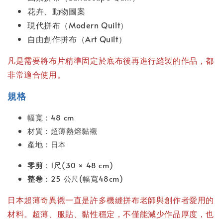
花卉、動物圖案
現代拼布（Modern Quilt）
自由創作拼布（Art Quilt）
凡是需要將布片精準固定於底布後再進行縫製的作品，都
非常適合使用。
規格
幅寬：48 cm
材質：超薄熱熔黏襯
產地：日本
零剪
：1尺(30 × 48 cm)
整卷
：25 公尺(幅寬48cm)
日本超薄奇異襯一直是許多機縫拼布老師與創作者愛用的
材料。超薄、服貼、黏性穩定，不僅能減少作品厚度，也