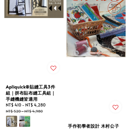
Apliquick®貼縫工具3件
組｜拼布貼布縫工具組｜
手縫機縫皆適用
Sale
NT$ 410
-
NT$ 4,280
Regular
price
price
NT$ 520
-
NT$ 4,980
手作初學者設計 木村公子