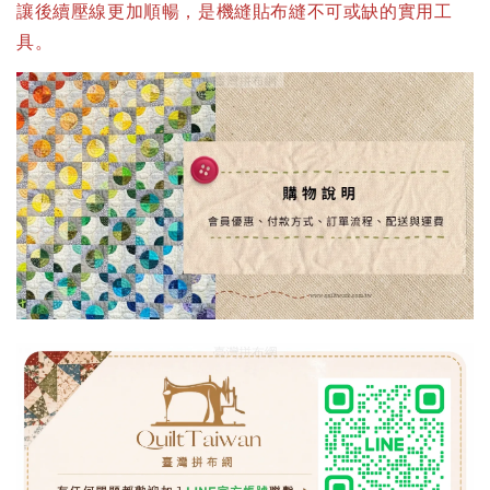
讓後續壓線更加順暢，是機縫貼布縫不可或缺的實用工
具。