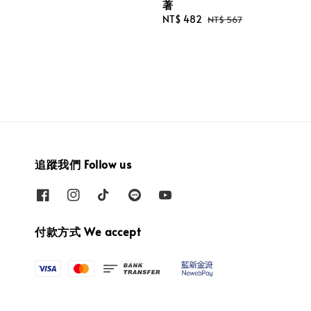
著
Sale
NT$ 482
Regular
NT$ 567
price
price
追蹤我們 Follow us
付款方式 We accept