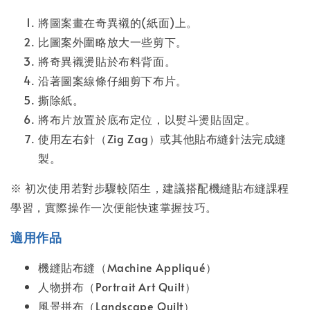
將圖案畫在奇異襯的(紙面)上。
比圖案外圍略放大一些剪下。
將奇異襯燙貼於布料背面。
沿著圖案線條仔細剪下布片。
撕除紙。
將布片放置於底布定位，以熨斗燙貼固定。
使用左右針（Zig Zag）或其他貼布縫針法完成縫
製。
※ 初次使用若對步驟較陌生，建議搭配機縫貼布縫課程
學習，實際操作一次便能快速掌握技巧。
適用作品
機縫貼布縫（Machine Appliqué）
人物拼布（Portrait Art Quilt）
風景拼布（Landscape Quilt）