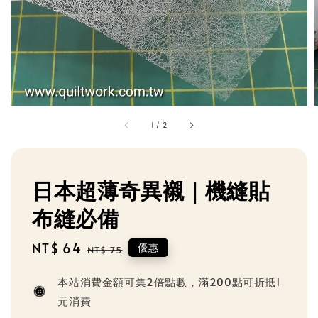
1
/
2
日本超薄奇異襯｜機縫貼
布縫必備
Sale
NT$ 64
Regular
優惠
NT$ 75
price
price
本站消費金額可集2倍點數，滿200點可折抵1
元消費