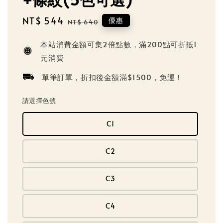
Sale
NT$ 544
Regular
優惠
NT$ 640
price
price
本站消費金額可集2倍點數，滿200點可折抵1
元消費
單筆訂單，折扣後金額滿$1500，免運！
請選擇色號
C1
C2
C3
C4