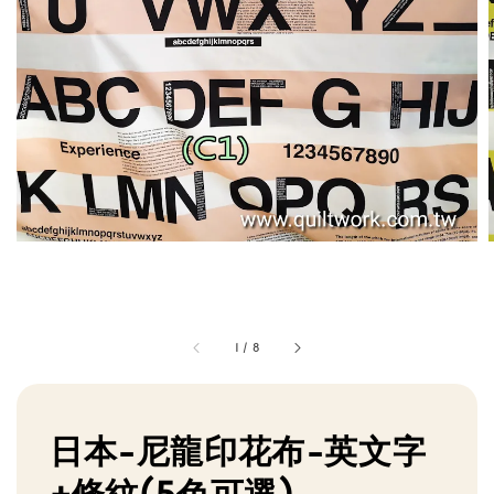
1
/
8
日本-尼龍印花布-英文字
+條紋(5色可選)