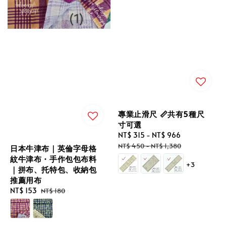
專業止滑尺 📏共有5種尺
寸可選
Sale
NT$ 315
-
NT$ 966
Regular
price
price
NT$ 450
-
NT$ 1,380
日本牛津布｜英倫字母格
紋牛津布・手作包包布料
+3
｜拼布、托特包、收納包
推薦用布
Sale
NT$ 153
Regular
NT$ 180
price
price