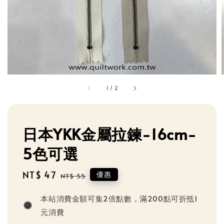
1
/
2
日本YKK金屬拉鍊-16cm-
5色可選
Sale
NT$ 47
Regular
優惠
NT$ 55
price
price
本站消費金額可集2倍點數，滿200點可折抵1
元消費