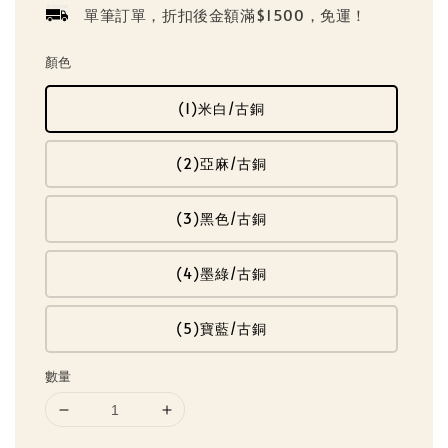
單筆訂單，折扣後金額滿$1500，免運！
顏色
(1)米白/古銅
(2)亞麻/古銅
(3)黑色/古銅
(4)墨綠/古銅
(5)寶藍/古銅
數量