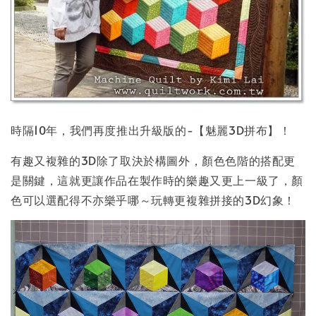
時隔10年，我們再度推出升級版的-【魅麗3D拼布】！
有趣又複雜的3D除了取決於構圖外，顏色色階的搭配更
是關鍵，這就更讓作品在製作時的樂趣又更上一級了，顏
色可以選配得不亦樂乎哪～玩轉更複雜拼接的3D幻象！