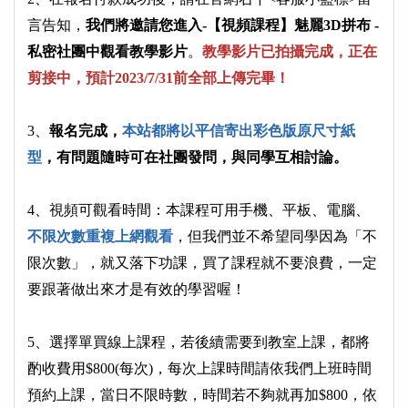
言告知，
我們將邀請您進入-【視頻課程】魅麗3D拼布 -
私密社團中觀看教學影片
。
教學影片已拍攝完成，正在
剪接中，預計2023/7/31前全部上傳完畢！
3、
報名完成，
本站都將以平信寄出彩色版原尺寸紙
型
，有問題隨時可在社團發問，與同學互相討論。
4、視頻可觀看時間：本課程可用手機、平板、電腦、
不限次數重複上網觀看
，但我們並不希望同學因為「不
限次數」，就又落下功課，買了課程就不要浪費，一定
要跟著做出來才是有效的學習喔！
5、選擇單買線上課程，若後續需要到教室上課，都將
酌收費用$800(每次)，每次上課時間請依我們上班時間
預約上課，當日不限時數，時間若不夠就再加$800，依