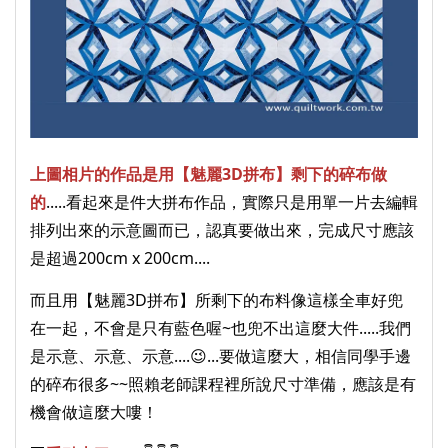
上圖相片的作品是用【魅麗3D拼布】剩下的碎布做
的
.....看起來是件大拼布作品，實際只是用單一片去編輯
排列出來的示意圖而已，認真要做出來，完成尺寸應該
是超過200cm x 200cm.... 
而且用【魅麗3D拼布】所剩下的布料像這樣全車好兜
在一起，不會是只有藍色喔~也兜不出這麼大件.....我們
是示意、示意、示意....😉...要做這麼大，相信同學手邊
的碎布很多~~照賴老師課程裡所說尺寸準備，應該是有
機會做這麼大嘍！ 