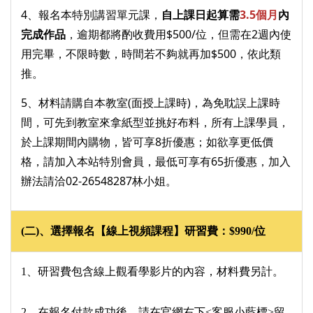
4、報名本特別講習單元課，
自上課日起算需
3.5個月
內
完成作品
，逾期都將酌收費用$500/位，但需在2週內使
用完畢，不限時數，時間若不夠就再加$500，依此類
推。
5、材料請購自本教室(面授上課時)，為免耽誤上課時
間，可先到教室來拿紙型並挑好布料，所有上課學員，
於上課期間內購物，皆可享8折優惠；如欲享更低價
格，請加入本站特別會員，最低可享有65折優惠，加入
辦法請洽02-26548287林小姐。
(
二)、選擇報名【線上視頻課程】研習費：$990/位
1、研習費包含線上觀看學影片的內容，材料費另計。
2、在報名付款成功後，請在官網右下<客服小藍標>留