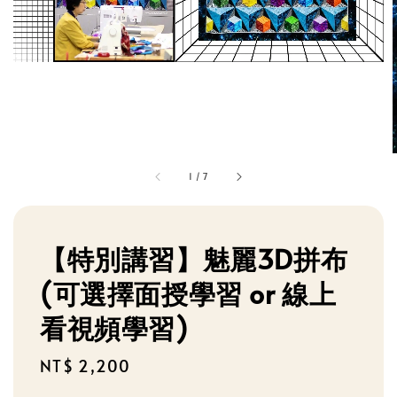
1
/
7
【特別講習】魅麗3D拼布
(可選擇面授學習 or 線上
看視頻學習)
Regular
NT$ 2,200
price