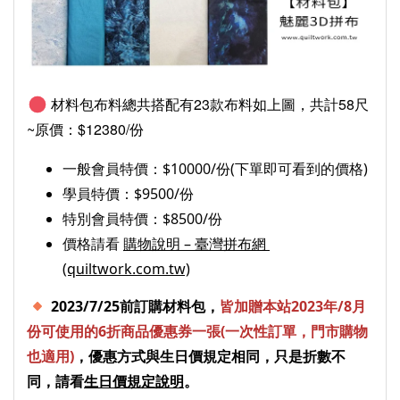
材料包布料總共搭配有23款布料如上圖，共計58尺
~原價：$12380/份
一般會員特價：$10000/份(下單即可看到的價格)
學員特價：$9500/份
特別會員特價：$8500/份 
價格請看 
購物說明 – 臺灣拼布網 
(quiltwork.com.tw)
 2023/7/25前訂購材料包，
皆
加贈本站2023年/8月
份可使用的6折商品優惠券一張
(一次性訂單，門市購物
也適用)
，優惠方式與生日價規定相同，只是折數不
同，請看
生日價規定說明
。