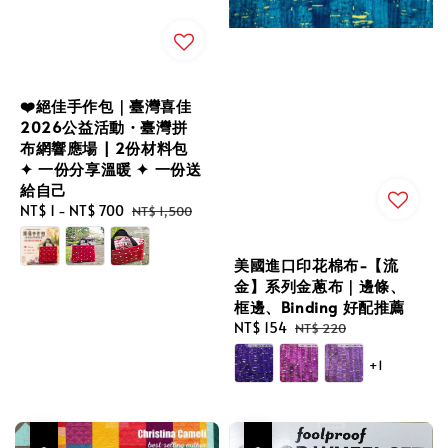
❤️絕佳手作包｜臺灣喜佳
2026公益活動・臺灣拼
布網響應場 | 2份材料包
✦ 一份分享溫暖 ✦ 一份送
給自己
Sale
NT$ 1
-
NT$ 700
Regular
NT$ 1,500
price
price
美國進口印花棉布-【流
金】系列金蔥布｜邊條、
框邊、Binding 好配推薦
Sale
NT$ 154
Regular
NT$ 220
price
price
+1
優惠
優惠