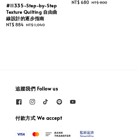
Sale
NT$ 680
Regular
NT$ 800
#11335-Step-by-Step
price
price
Texture Quilting 自由曲
線設計的逐步指南
Sale
NT$ 884
Regular
NT$ 1,040
price
price
追蹤我們 Follow us
付款方式 We accept