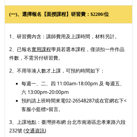
(
一)、選擇報名【面授課程】研習費：$2200/位
1、研習費內含：講師費用及上課時間，材料另計。 
2、已報名
實用課程
學員若選本課程，僅須扣一件作品
件數，不需另付研習費。
2、不用等湊人數才上課，可預約時間如下： 
每週一、二、四 11:00am-18:00pm 及 每週五、
六 13:00pm-20:00pm
預約請上班時間來電02-26548287或在官網右下<
客服小藍標>留言。
3、上課地點：臺灣拼布網 台北市南港區忠孝東路六段
232號 (
交通資訊
)