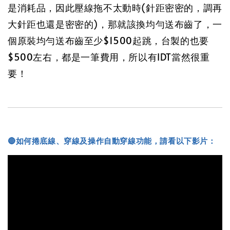
是消耗品，因此壓線拖不太動時(針距密密的，調再
大針距也還是密密的)，那就該換均勻送布齒了，一
個原裝均勻送布齒至少$1500起跳，台製的也要
$500左右，都是一筆費用，所以有IDT當然很重
要！
🔴如何捲底線、穿線及操作自動穿線功能，請看以下影片：