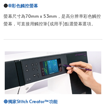
🔴
®彩色觸控螢幕
螢幕尺寸為70mm x 53mm，是高分辨率彩色觸控
螢幕，可直接用觸控筆(或用手)點選螢幕選項。
🔴獨家Stitch Creator™功能