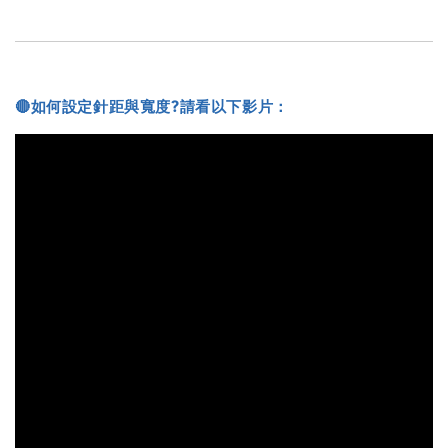
🔴如何設定針距與寬度?請看以下影片：