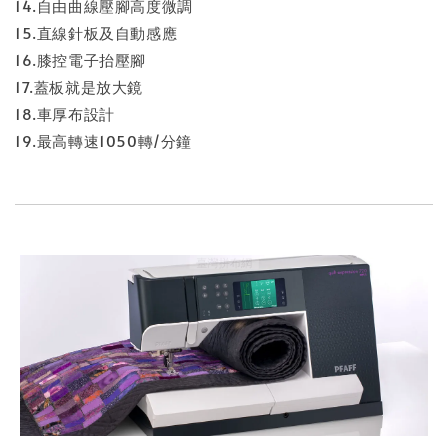
14.自由曲線壓腳高度微調
15.直線針板及自動感應
16.膝控電子抬壓腳
17.蓋板就是放大鏡
18.車厚布設計
19.最高轉速1050轉/分鐘