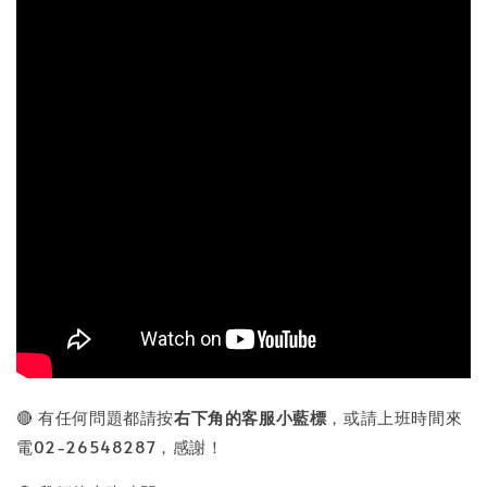
🔴 有任何問題都請按
右下角的
客服小藍標
，或請上班時間來
電02-26548287，感謝！