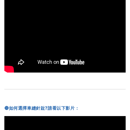
🔴如何選擇車縫針趾?請看以下影片：