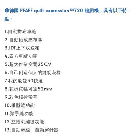
🔴德國 PFAFF quilt expression™720 縫紉機，具有以下特
點：
1.自動拼布車縫
2.自動抬放壓布腳
3.IDT上下双送布
4.四方車縫功能
5.超大作業空間25CM
6.自己創造個人的縫紉花樣
7.我的最愛30快選
8.花樣寬幅可達52mm
9.彩色觸控螢幕
10.椎型縫功能
11.類手縫功能
12.立體刺繡縫功能
13.自動剪線、自動穿針器