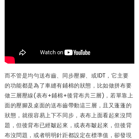
而不管是均勻送布齒、同步壓腳、或IDT，它主要
的功能都是為了車縫有鋪棉的狀態，比如做拼布要
做三層壓線(表布+鋪棉+後背布共三層)，若單靠上
面的壓腳及桌面的送布齒帶動這三層，且又蓬蓬的
狀態，就很容易上下不同步，表布上面看起來沒問
題，但後背布已經皺起來，或表布皺起來，但後背
布沒問題，或者明明針距都設定在標準值，卻發現