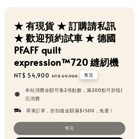
★ 有現貨 ★ 訂購請私訊
★ 歡迎預約試車 ★ 德國
PFAFF quilt
expression™720 縫紉機
Sale
NT$ 54,900
Regular
售完
NT$ 69,900
price
price
本站消費金額可集2倍點數，滿200點可折抵1
元消費
單筆訂單，折扣後金額滿$1500，免運！
售完