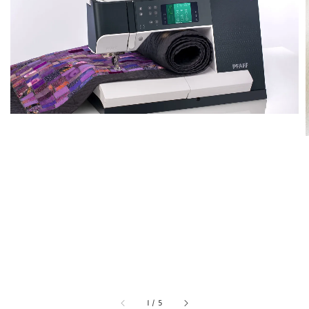
1
/
5