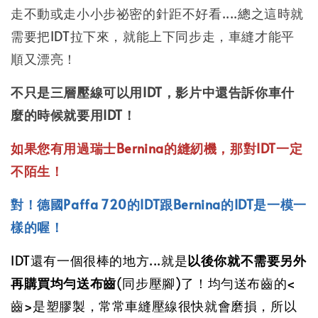
走不動或走小小步祕密的針距不好看....總之這時就
需要把IDT拉下來，就能上下同步走，車縫才能平
順又漂亮！
不只是三層壓線可以用IDT，影片中還告訴你車什
麼的時候就要用IDT！
如果您有用過瑞士Bernina的縫紉機，那對IDT一定
不陌生！
對！德國Paffa 720的IDT跟Bernina的IDT是一模一
樣的喔！
IDT還有一個很棒的地方...就是
以後你就不需要另外
再購買均勻送布齒
(同步壓腳)了！均勻送布齒的<
齒>是塑膠製，常常車縫壓線很快就會磨損，所以