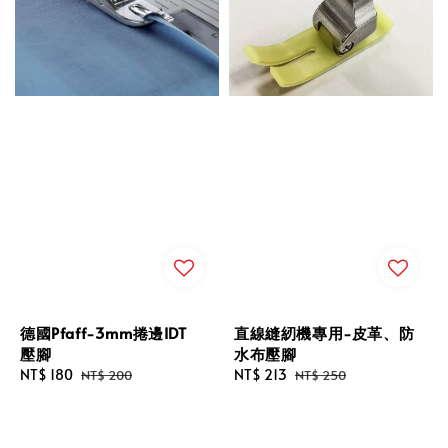
德國Pfaff-3mm捲邊IDT
直線縫紉機專用-皮革、防
壓腳
水布壓腳
Sale
NT$ 180
Regular
Sale
NT$ 213
Regular
NT$ 200
NT$ 250
price
price
price
price