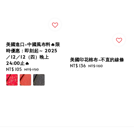
美國進口-中國風布料🔥限
時優惠：即刻起～ 2025
／12／12（四）晚上
美國印花棉布-不直的線條
24:00止🔥
Sale
NT$ 136
Regular
NT$ 160
Sale
NT$ 105
Regular
NT$ 150
price
price
price
price