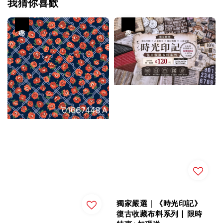
我猜你喜歡
優惠
優惠
獨家嚴選｜《時光印記》
復古收藏布料系列 | 限時