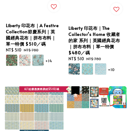
Liberty 印花布｜A Festive
Liberty 印花布｜The
Collection節慶系列｜英
Collector’s Home 收藏者
國經典花布｜拼布布料｜
的家 系列｜英國經典花布
單一特價 $510／碼
｜拼布布料｜單一特價
Sale
NT$ 510
Regular
NT$ 780
$480／碼
price
price
Sale
NT$ 510
Regular
NT$ 780
+14
price
price
+10
6/1起優惠價將調成$510/碼
優惠