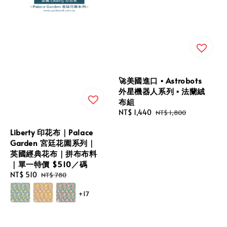
🚀美國進口 ▪︎ Astrobots
外星機器人系列 ▪︎ 法蘭絨
布組
Sale
NT$ 1,440
Regular
NT$ 1,800
price
price
Liberty 印花布｜Palace
Garden 宮廷花園系列｜
英國經典花布｜拼布布料
｜單一特價 $510／碼
Sale
NT$ 510
Regular
NT$ 780
price
price
+17