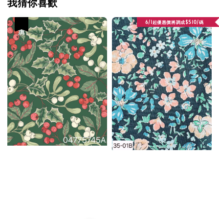
我猜你喜歡
6/1起優惠價將調成$510/碼
優惠