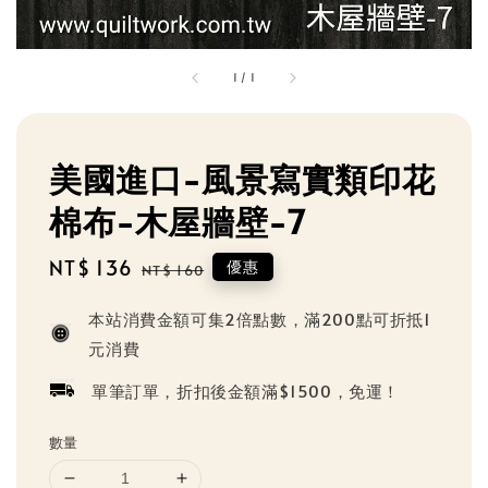
1
/
1
美國進口-風景寫實類印花
棉布-木屋牆壁-7
Sale
NT$ 136
Regular
優惠
NT$ 160
price
price
本站消費金額可集2倍點數，滿200點可折抵1
元消費
單筆訂單，折扣後金額滿$1500，免運！
數量