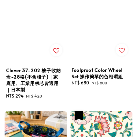
Foolproof Color Wheel
Clover 37-202 梭子收納
Set 操作簡單的色相環組
盒-28格(不含梭子)｜家
庭用、工業用梭芯皆適用
Sale
NT$ 680
Regular
NT$ 800
｜日本製
price
price
Sale
NT$ 294
Regular
NT$ 420
price
price
優惠