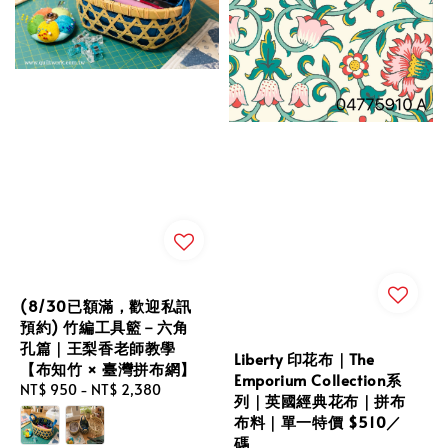
(8/30已額滿，歡迎私訊
預約) 竹編工具籃－六角
孔篇｜王梨香老師教學
Liberty 印花布｜The
【布知竹 × 臺灣拼布網】
Emporium Collection系
Regular
NT$ 950
-
NT$ 2,380
列｜英國經典花布｜拼布
price
布料｜單一特價 $510／
碼