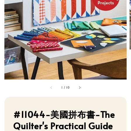
1
/
10
#11044-美國拼布書-The
Quilter's Practical Guide