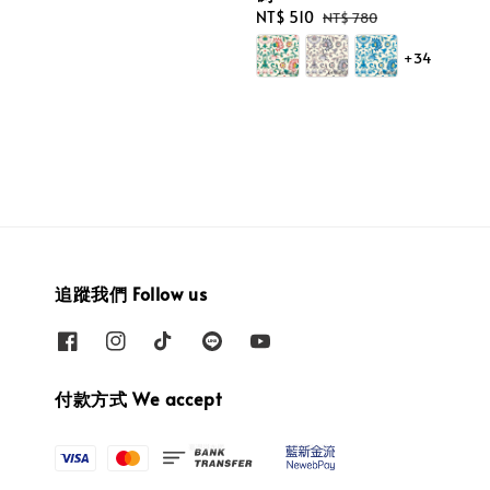
Sale
NT$ 510
Regular
NT$ 780
price
price
+34
追蹤我們 Follow us
付款方式 We accept