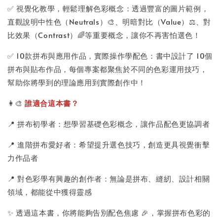
✅ 視覺化教學，輕鬆理解色彩概念：透過豐富的圖片範例，
直觀說明中性色（Neutrals）🎨、明暗對比（Value）⚖️、對
比效果（Contrast）🌈等重要概念，讓你不再害怕選色！
✅ 10款拼布與應用作品，實際操作學配色：書中設計了 10個
拼布與貼布作品，每個專案都聚焦於不同的色彩運用技巧，
幫助你將學到的理論應用到實際創作中！
👩‍🎨
誰適合這本書？
📍 拼布初學者：想學習基礎色彩概念，讓作品配色更協調者
📍 進階拼布愛好者：希望提升選色技巧，創造更具視覺衝擊
力作品者
📍 對色彩學有興趣的創作者：無論是拼布、縫紉、設計相關
領域，都能從中獲得靈感
✨ 透過這本書，你將能夠告別配色焦慮 🎉，掌握拼布色彩的