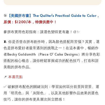
🎯
【美國拼布書】The Quilter's Practical Guide to Color，
原價：$1200/本，特價供應中！
📘拼布實用色彩指南：讓選色變得更有趣！🎨✨
🧵 你是否曾在拼布創作時，因為顏色搭配而苦惱？其實，選
色是拼布愛好者最常遇到的挑戰之一！在這本書中，暢銷作
者Becky Goldsmith（Piece O' Cake Designs）將分享色彩
搭配的核心概念，讓你輕鬆掌握成功的配色技巧，打造和諧
美觀的拼布作品。
📌
本書亮點
✅ 破解拼布配色的關鍵法則：學習如何區分前景與背景、運
用「明亮色」與「灰階色」，以及其他影響作品效果的選色
技巧，讓你的拼布更具層次與立體感！