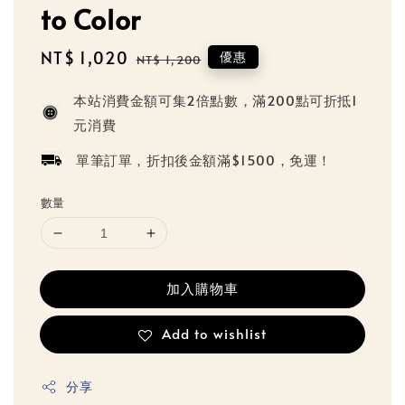
to Color
Sale
NT$ 1,020
Regular
優惠
NT$ 1,200
price
price
本站消費金額可集2倍點數，滿200點可折抵1
元消費
單筆訂單，折扣後金額滿$1500，免運！
數量
加入購物車
Add to wishlist
分享