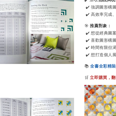
✔️ 強調圖形
✔️ 高效率完
🎯
推薦對象：
✔️ 想從經典
✔️ 喜歡圖形
✔️ 時間有限
✔️ 想打造個
📚
全書全彩精裝，
🛒
立即購買，翻