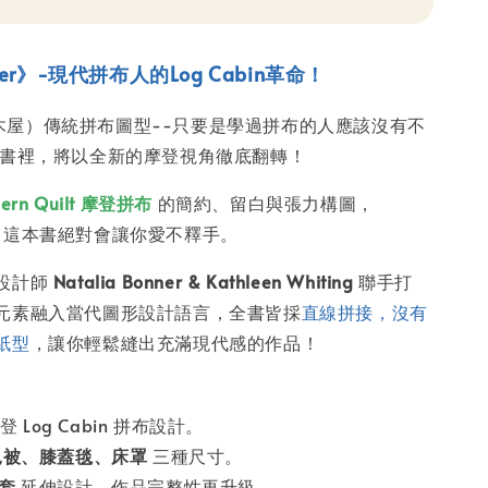
ever》-現代拼布人的Log Cabin革命！
n（小木屋）傳統拼布圖型--只要是學過拼布的人應該沒有不
本書裡，將以全新的摩登視角徹底翻轉！
ern Quilt 摩登拼布
的簡約、留白與張力構圖，
》
這本書絕對會讓你愛不釋手。
設計師
Natalia Bonner & Kathleen Whiting
聯手打
元素融入當代圖形設計語言，全書皆採
直線拼接，沒有
紙型
，讓你輕鬆縫出充滿現代感的作品！
登 Log Cabin 拼布設計。
兒被、膝蓋毯、床罩
三種尺寸。
套
延伸設計，作品完整性再升級。