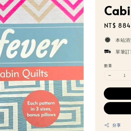
Cab
Sale
NT$ 884
price
本站消
單筆訂
數量
分享