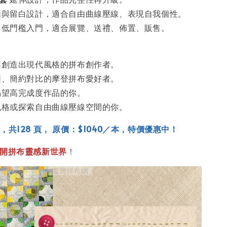
構圖與留白設計，適合自由曲線壓線、表現自我個性。
成、低門檻入門，適合展覽、送禮、佈置、販售。
圖案創造出現代風格的拼布創作者。
構圖、簡約對比的摩登拼布愛好者。
但渴望高完成度作品的你。
人風格或探索自由曲線壓線空間的你。
共128 頁， 原價：
$1040／本，特價優惠中！
開拼布靈感新世界
！