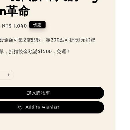
in革命
Regular
優惠
NT$ 1,040
price
費金額可集2倍點數，滿200點可折抵1元消費
單，折扣後金額滿$1500，免運！
加入購物車
Add to wishlist