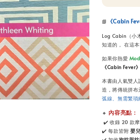
《Cabin F
📘
Log Cabi
知道的， 在這
如果你熱愛
Mod
《Cabin Fever
本書由人氣雙人
造，將傳統拼布
弧線、無需繁瑣
內容亮點：
🔸
✔️ 收錄 20 款摩
✔️ 每款皆附
嬰
✔️ 加收
抱枕與枕