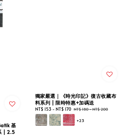
獨家嚴選｜《時光印記》復古收藏布
料系列 | 限時特惠+加碼送
Sale
NT$ 153
-
NT$ 170
Regular
NT$ 180
-
NT$ 200
price
price
+23
tik 基
 2.5