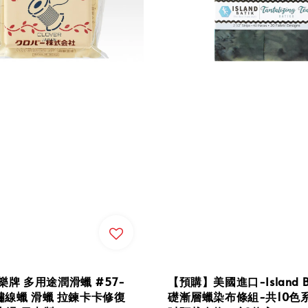
 可樂牌 多用途潤滑蠟 #57-
【預購】美國進口-Island Ba
繡線蠟 滑蠟 拉鍊卡卡修復
礎漸層蠟染布條組-共10色系 |