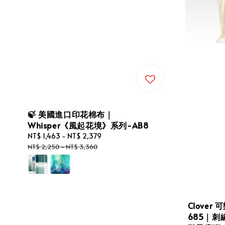
🍃 美國進口印花棉布｜
Whisper《風起花境》系列-AB8
Sale
NT$ 1,463
-
NT$ 2,379
Regular
price
price
NT$ 2,250
-
NT$ 3,360
Clover
685｜刺