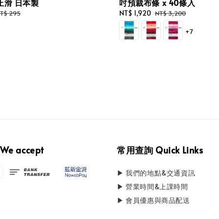
止滑 日本製
吋預裁布條 x 40條入
egular
Sale
NT$ 1,920
Regular
T$ 295
NT$ 3,200
rice
price
price
+7
e accept
常用查詢 Quick Links
▶ 我們的地點&交通資訊
▶ 營業時間&上課時間
▶ 會員優惠與商品配送