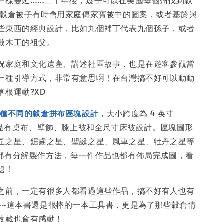
一樣蔓延……二十年後，幾乎可以在美國每個州找到穀
 穀倉被子有時會用家庭傳家寶被中的圖案，或者基於與
些東西的經典設計，比如九個補丁代表九個孫子，或者
做木工的祖父。
祝家庭和文化遺產、講述社區故事，也是在遊客參觀當
一種引導方式，非常有意思啊！在台灣搞不好可以動動
草根運動?XD
0種不同的穀倉拼布區塊設計
，大小跨度為 4 英寸
，作品有桌布、壁飾、膝上被和全尺寸床被設計。區塊圖形
匠之星、鋸齒之星、聖誕之星、風車之星、牡丹之星等
都有分解製作方法，每一件作品也都有佈局完成圖，看
題！
之前，一定有很多人都看過這些作品，搞不好有人也有
~~這本書還是很棒的一本工具書，更是為了那些穀倉情
收藏也會有感動！