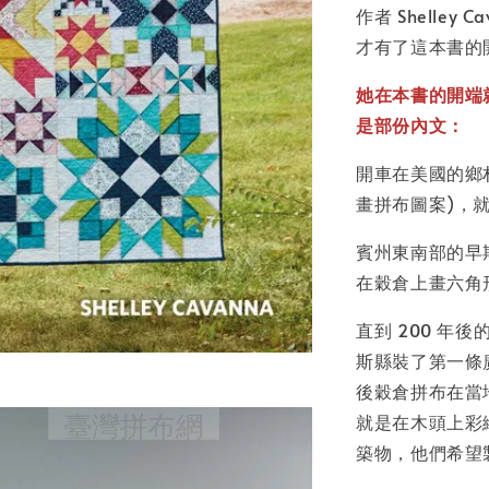
作者 Shelle
才有了這本書的
她在本書的開端
是部份內文：
開車在美國的鄉
畫拼布圖案)，
賓州東南部的早
在穀倉上畫六角
直到 200 年後的
斯縣裝了第一條
後穀倉拼布在當
就是在木頭上彩
築物，他們希望