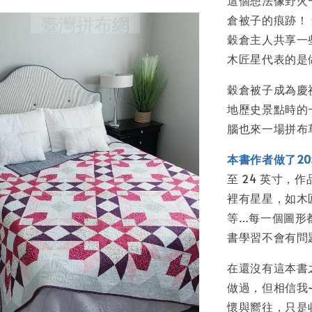
這個想法像野火
倉被子的痕跡！
穀倉主人共享一
木匠星代表的是
穀倉被子成為慶
地歷史景點時的
腦也來一場拼布
本書作者做了2
至 24 英寸
裡有星星，如木
等…每一個圖形
書學習不會有問
在還沒有這本書
做過，但相信我
懷與嚮往，只是