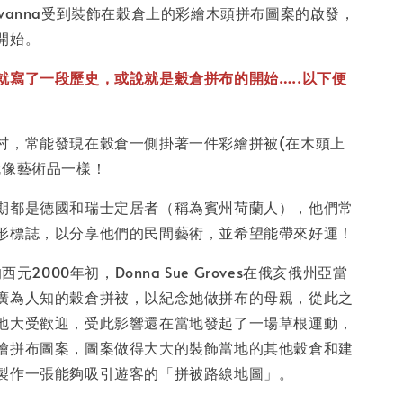
y Cavanna受到裝飾在穀倉上的彩繪木頭拼布圖案的啟發，
開始。
就寫了一段歷史，或說就是穀倉拼布的開始…..以下便
村，常能發現在穀倉一側掛著一件彩繪拼被(在木頭上
就像藝術品一樣！
期都是德國和瑞士定居者（稱為賓州荷蘭人），他們常
形標誌，以分享他們的民間藝術，並希望能帶來好運！
西元2000年初，Donna Sue Groves在俄亥俄州亞當
廣為人知的穀倉拼被，以紀念她做拼布的母親，從此之
地大受歡迎，受此影響還在當地發起了一場草根運動，
繪拼布圖案，圖案做得大大的裝飾當地的其他穀倉和建
製作一張能夠吸引遊客的「拼被路線地圖」。