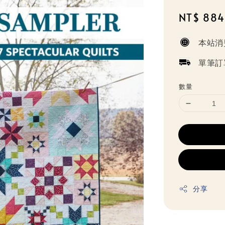
Sale
NT$ 884
price
本站消
單筆訂
數量
分享