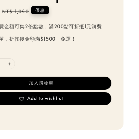
Regular
優惠
NT$ 1,040
price
費金額可集2倍點數，滿200點可折抵1元消費
單，折扣後金額滿$1500，免運！
加入購物車
Add to wishlist