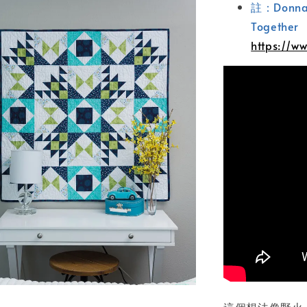
註：Donna
Togethe
https://w