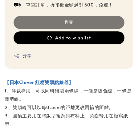
單筆訂單，折扣後金額滿$1500，免運！
售完
Add to wishlist
分享
【日本Clover 紅柄雙頭點線器】
1、洋裁專用，可以同時繪製兩條線，一條是縫合線，一條是
裁剪線。
2、雙頭輪可以以每0.5cm的距離更改兩輪的距離。
3、圓輪主要用在將版型複寫到布料上，尖齒輪用在複寫紙
型。