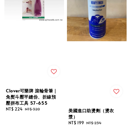
Clover可樂牌 滾輪骨筆｜
免熨斗壓平縫份、折線預
壓拼布工具 57-655
Sale
NT$ 224
Regular
NT$ 320
美國進口助燙劑（燙衣
price
price
漿）
Sale
NT$ 199
Regular
NT$ 234
price
price