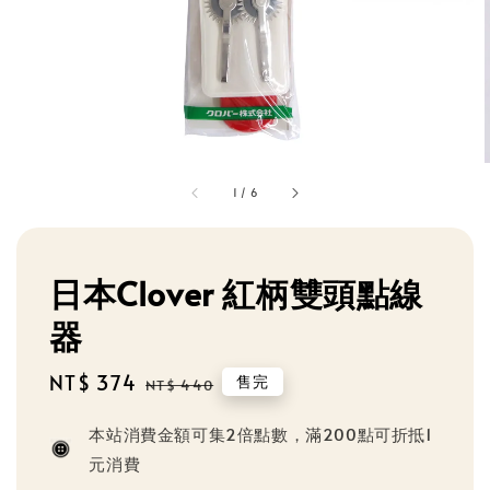
1
/
6
日本Clover 紅柄雙頭點線
器
Sale
NT$ 374
Regular
售完
NT$ 440
price
price
本站消費金額可集2倍點數，滿200點可折抵1
元消費