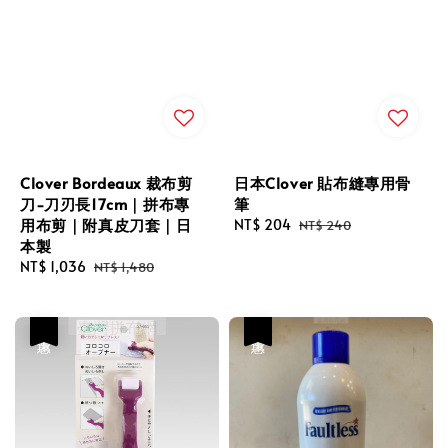
Clover Bordeaux 裁布剪
日本Clover 貼布縫專用骨
刀-刀刃長17cm｜拼布專
筆
用布剪｜附真皮刀套｜日
Sale
NT$ 204
Regular
NT$ 240
本製
price
price
Sale
NT$ 1,036
Regular
NT$ 1,480
price
price
優惠
優惠