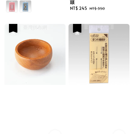
頭
price
price
Sale
NT$ 245
Regular
NT$ 350
price
price
優惠
優惠