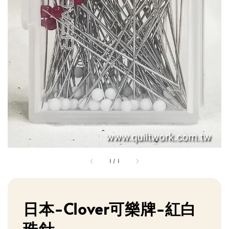
1
/
1
日本-Clover可樂牌-紅白
珠針