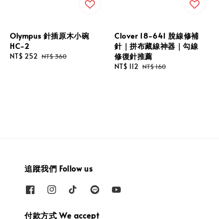
Olympus 針插原木小碗
Clover 18-641 脫線修補
HC-2
針｜拼布藏線神器｜勾線
修復針推薦
Sale
NT$ 252
Regular
NT$ 360
price
price
Sale
NT$ 112
Regular
NT$ 160
price
price
追蹤我們 Follow us
付款方式 We accept