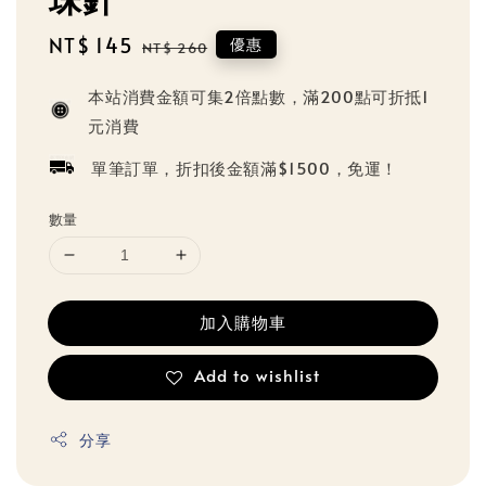
Sale
NT$ 145
Regular
優惠
NT$ 260
price
price
本站消費金額可集2倍點數，滿200點可折抵1
元消費
單筆訂單，折扣後金額滿$1500，免運！
數量
加入購物車
Add to wishlist
分享