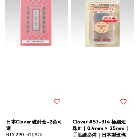
日本Clover 磁針盒-2色可
Clover #57-314 極細短
選
珠針｜0.4mm × 25mm |
手貼縫必備｜日本製玻璃
Sale
NT$ 290
Regular
NT$ 520