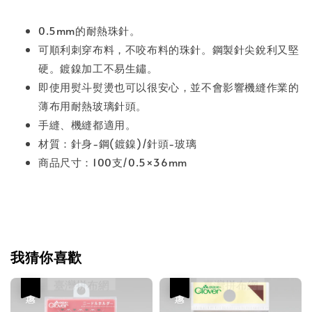
0.5mm的耐熱珠針。
可順利刺穿布料，不咬布料的珠針。鋼製針尖銳利又堅
硬。鍍鎳加工不易生鏽。
即使用熨斗熨燙也可以很安心，並不會影響機縫作業的
薄布用耐熱玻璃針頭。
手縫、機縫都適用。
材質：針身-鋼(鍍鎳)/針頭-玻璃
商品尺寸：100支/0.5×36mm
我猜你喜歡
優惠
優惠