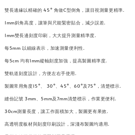
雙長邊緣以精確的 45° 角做C型倒角，讓目視測量更精準.
1mm斜角高度，讓筆與尺能緊密貼合，減少誤差.
1mm雙長邊刻度印刷，大大提升測量精準度.
每5mm 以細線表示，加速測量便利性.
每5cm 均有1mm縱軸刻度加強，提高製圖精準度.
雙軌道刻度設計，方便左右手使用.
製圖常用角度15°、 30°、45°、60°及75°，清楚標示.
縫份記號 3mm、5mm及7mm清楚標示，作業更便利.
30cm測量長度，讓工作面積加大，製圖更有果效.
高透明度板材與刻度印刷設計，深淺布製圖均適用.