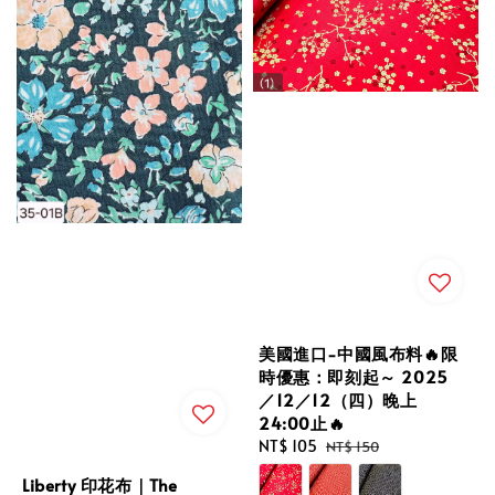
美國進口-中國風布料🔥限
時優惠：即刻起～ 2025
／12／12（四）晚上
24:00止🔥
Sale
NT$ 105
Regular
NT$ 150
price
price
Liberty 印花布｜The