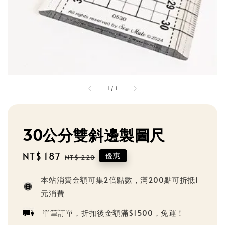
1
/
1
30公分雙斜邊製圖尺
Sale
NT$ 187
Regular
優惠
NT$ 220
price
price
本站消費金額可集2倍點數，滿200點可折抵1
元消費
單筆訂單，折扣後金額滿$1500，免運！