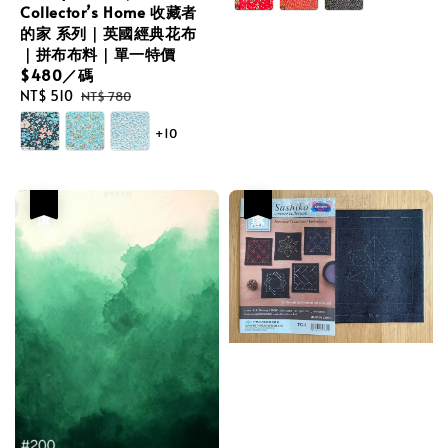
Collector’s Home 收藏者
的家 系列｜英國經典花布
｜拼布布料｜單一特價
$480／碼
Sale
NT$ 510
Regular
NT$ 780
price
price
+10
優惠
優惠