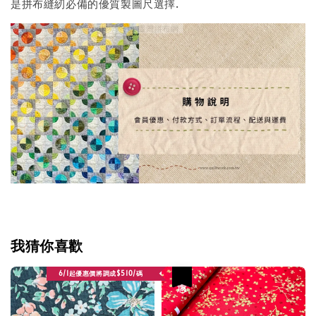
是拼布縫紉必備的優質製圖尺選擇.
我猜你喜歡
6/1起優惠價將調成$510/碼
優惠