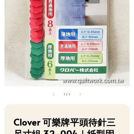
1
/
1
Clover 可樂牌平頭待針三
尺寸組 32-004｜紙型固