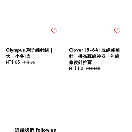
Olympus 刺子繡針組｜
Clover 18-641 脫線修補
大・小各1支
針｜拼布藏線神器｜勾線
修復針推薦
Sale
NT$ 65
Regular
NT$ 95
price
price
Sale
NT$ 112
Regular
NT$ 160
price
price
追蹤我們 Follow us