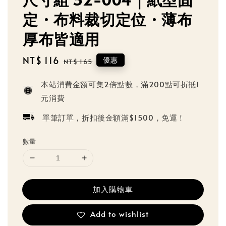
定・布料裁切定位・薄布
厚布皆適用
Sale
NT$ 116
Regular
優惠
NT$ 165
price
price
本站消費金額可集2倍點數，滿200點可折抵1
元消費
單筆訂單，折扣後金額滿$1500，免運！
數量
加入購物車
Add to wishlist