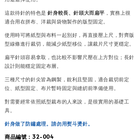
這款待針的特色是
針身較長、針頭大而扁平
，實務上很
適合用在拼布、洋裁與袋物製作的版型固定。
使用時可將紙型與布料一起別好，再直接壓上尺，對齊版
型線條進行裁切，能減少紙型移位，讓裁片尺寸更穩定。
扁平針頭容易拿取，也比較不影響尺壓在上方對位；長針
設計則能穩定固定布層。
三種尺寸的針尖皆為鋼製，銳利且堅固，適合裁切前定
位、紙型固定、布片暫時固定與縫紉前準備使用。
對需要經常依照紙型裁布的人來說，是很實用的基礎工
具。
針身做了防鏽處理。請勿用熨斗燙針。
商品編號：32-004