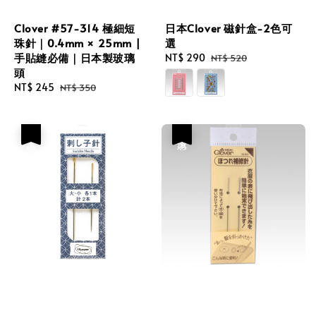
Clover #57-314 極細短
日本Clover 磁針盒-2色可
珠針｜0.4mm × 25mm |
選
手貼縫必備｜日本製玻璃
Sale
NT$ 290
Regular
NT$ 520
頭
price
price
Sale
NT$ 245
Regular
NT$ 350
price
price
優惠
優惠