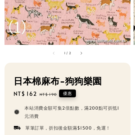
1
/
2
日本棉麻布-狗狗樂園
Sale
NT$ 162
Regular
優惠
NT$ 190
price
price
本站消費金額可集2倍點數，滿200點可折抵1
元消費
單筆訂單，折扣後金額滿$1500，免運！