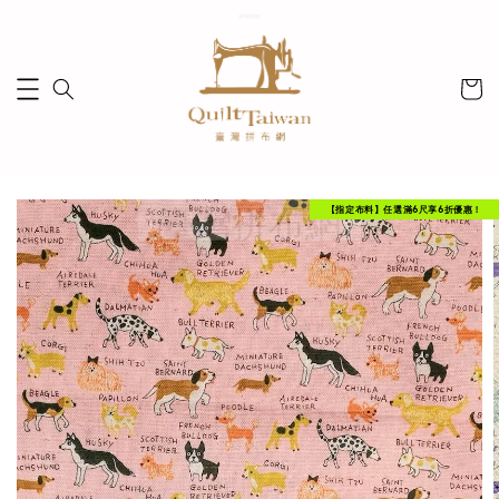
【指定布料】任選滿6尺享6折優惠！