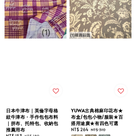
日本牛津布｜英倫字母格
YUWA古典棉麻印花布★
紋牛津布・手作包包布料
布盒/包包小物/服裝★百
｜拼布、托特包、收納包
搭用途廣★有四色可選
推薦用布
Sale
NT$ 264
Regular
NT$ 310
Sale
NT$ 153
Regular
price
price