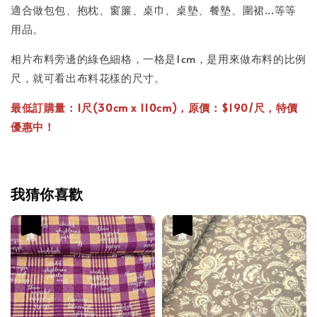
適合做包包、抱枕、窗簾、桌巾、桌墊、餐墊、圍裙...等等
用品。
相片布料旁邊的綠色細格，一格是1cm，是用來做布料的比例
尺，就可看出布料花樣的尺寸。
最低訂購量：1尺(30cm x 110cm)，原價：$190/尺，特價
優惠中！
我猜你喜歡
優惠
優惠