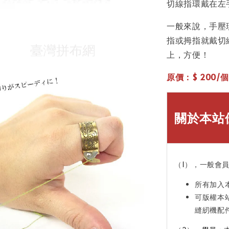
切線指環戴在左
一般來說，手壓
指或拇指就戴切
上，方便！
原價：$ 200/
關於本站
（1），一般會
所有加入
可版權本
縫紉機配