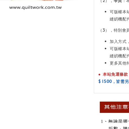
（2），
學員
：
可版權本
縫紉機配
（3），特別會
加入方式
可版權本
縫紉機配
更多其他
●
本站免運條款
$ 1500
，皆需另