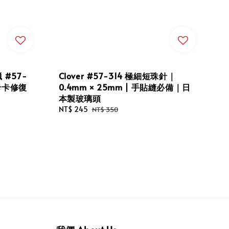
 #57-
Clover #57-314 極細短珠針｜
卡卡修復
0.4mm × 25mm | 手貼縫必備｜日
本製玻璃頭
Sale
NT$ 245
Regular
NT$ 350
price
price