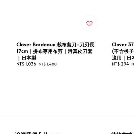
Clover Bordeaux 裁布剪刀-刀刃長
Clover
17cm｜拼布專用布剪｜附真皮刀套
(不含梭
｜日本製
適用｜日
Sale
NT$ 1,036
Regular
Sale
NT$ 294
R
NT$ 1,480
N
price
price
price
p