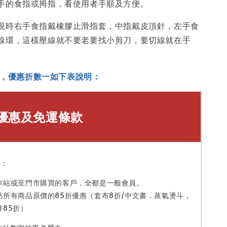
手的食指或拇指，看使用者手順及方便。
現時右手食指戴橡膠止滑指套，中指戴皮頂針，左手食
線環，這樣壓線就不要老要找小剪刀，要切線就在手
個，
優惠折數一如下表說明：
優惠及免運條款
員：
本站或至門市購買的客戶，全都是一般會員。
站所有商品原價的85折優惠（套布8折/中文書，蒸氣燙斗，
件85折）