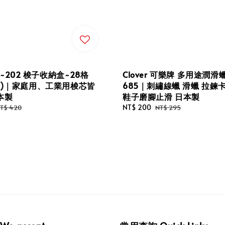
 37-202 梭子收納盒-28格
Clover 可樂牌 多用途潤滑蠟
子)｜家庭用、工業用梭芯皆
685｜刺繡線蠟 滑蠟 拉鍊
本製
鞋子磨腳止滑 日本製
egular
Sale
NT$ 200
Regular
T$ 420
NT$ 295
rice
price
price