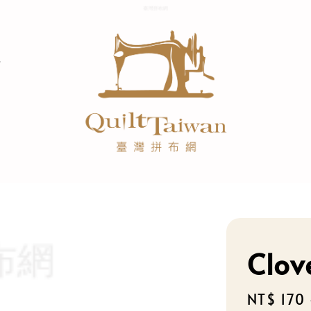
Clo
Sale
NT$ 170