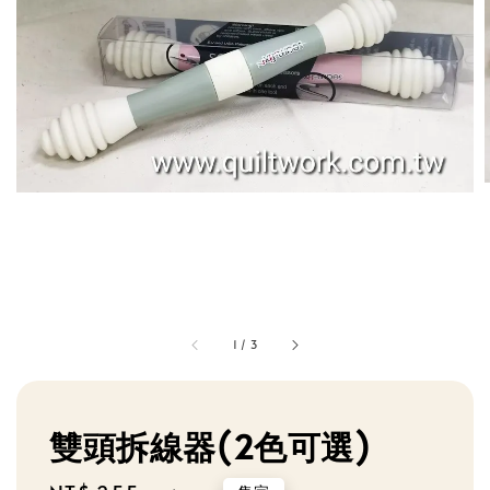
1
/
3
雙頭拆線器(2色可選)