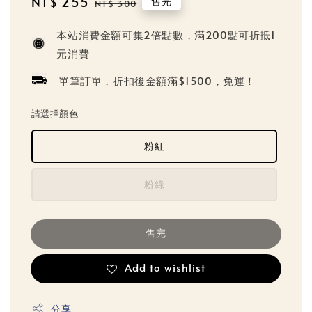
Sale
NT$ 255
Regular
售完
NT$ 300
price
price
本站消費金額可集2倍點數，滿200點可折抵1
元消費
單筆訂單，折扣後金額滿$1500，免運！
請選擇顏色
粉紅
粉綠
售完
Add to wishlist
分享