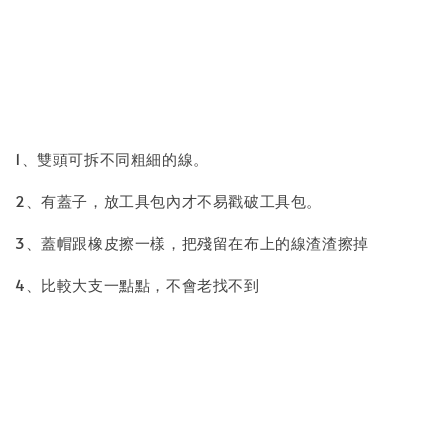
1、雙頭可拆不同粗細的線。
2、有蓋子，放工具包內才不易戳破工具包。
3、蓋帽跟橡皮擦一樣，把殘留在布上的線渣渣擦掉
4、比較大支一點點，不會老找不到