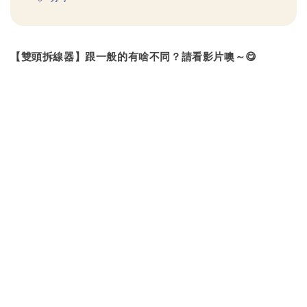
【雙頭拆線器】跟一般的有啥不同？請看影片噢～
😋