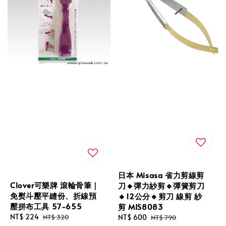
日本 Misasa 省力剪線剪
Clover可樂牌 滾輪骨筆｜
刀🔸彈力紗剪🔹彈簧剪刀
免熨斗壓平縫份、折線預
🔸12公分🔹剪刀 線剪 紗
壓拼布工具 57-655
剪 MIS8083
Sale
NT$ 224
Regular
Sale
NT$ 600
Regular
NT$ 320
NT$ 790