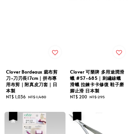
Clover Bordeaux 裁布剪
Clover 可樂牌 多用途潤滑
刀-刀刃長17cm｜拼布專
蠟 #57-685｜刺繡線蠟
用布剪｜附真皮刀套｜日
滑蠟 拉鍊卡卡修復 鞋子磨
本製
腳止滑 日本製
Sale
NT$ 1,036
Regular
Sale
NT$ 200
Regular
NT$ 1,480
NT$ 295
price
price
price
price
優惠
優惠