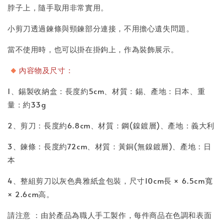
脖子上，隨手取用非常實用。
小剪刀透過鍊條與頸鍊部分連接，不用擔心遺失問題。
當不使用時，也可以掛在掛鉤上，作為裝飾展示。
內容物及尺寸：
1、錫製收納盒：長度約5cm、材質：錫、產地：日本、重
量：約33g
2、剪刀：長度約6.8cm、材質：鋼(鎳鍍層)、產地：義大利
3、鍊條：長度約72cm、材質：黃銅(無鎳鍍層)、產地：日
本
4、整組剪刀以灰色典雅紙盒包裝，尺寸10cm長 × 6.5cm寬
× 2.6cm高。
請注意 ：由於產品為職人手工製作，每件商品在色調和表面