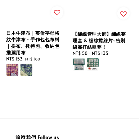
日本牛津布｜英倫字母格
【繡線管理大師】繡線整
紋牛津布・手作包包布料
理盒 & 繡線捲線片~告別
｜拼布、托特包、收納包
線團打結噩夢！
推薦用布
Regular
NT$ 50
-
NT$ 135
Sale
NT$ 153
Regular
NT$ 180
price
price
price
追蹤我們 Follow us