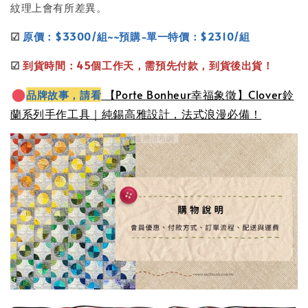
紋理上會有所差異。
☑
原價：$3300/組~~預購-單一特價：$2310/組
☑
到貨時間：45個工作天，需預先付款，到貨後出貨！
【Porte Bonheur幸福象徵】Clover鈴
品牌故事，請看
蘭系列手作工具｜純錫高雅設計，法式浪漫必備！