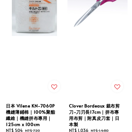
日本 Vilene KN-7060P
Clover Bordeaux 裁布剪
機縫薄鋪棉｜100%聚酯
刀-刀刃長17cm｜拼布專
纖維｜機縫拼布專用｜
用布剪｜附真皮刀套｜日
125cm x 100cm
本製
Sale
NT$ 504
Regular
Sale
NT$ 1,036
Regular
NT$ 720
NT$ 1,480