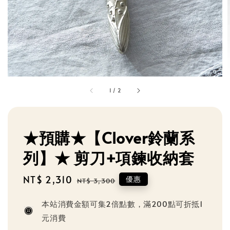
1
/
2
★預購★【Clover鈴蘭系
列】★ 剪刀+項鍊收納套
Sale
NT$ 2,310
Regular
優惠
NT$ 3,300
price
price
本站消費金額可集2倍點數，滿200點可折抵1
元消費