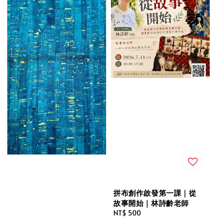
拼布創作啟發第一課｜從
故事開始｜林詩齡老師
Regular
NT$ 500