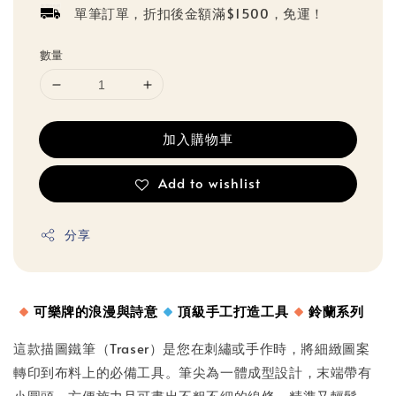
單筆訂單，折扣後金額滿$1500，免運！
數量
加入購物車
Add to wishlist
分享
可樂牌的浪漫與詩意
頂級手工打造工具
鈴蘭系列
這款描圖鐵筆（Traser）是您在刺繡或手作時，將細緻圖案
轉印到布料上的必備工具。筆尖為一體成型設計，末端帶有
小圓頭，方便施力且可畫出不粗不細的線條，精準又輕鬆。