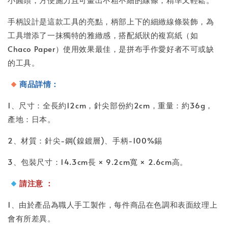
手柄設計是這款工具的亮點，柄部上下的細緻線條裝飾，為
工具增添了一抹獨特的雅緻感，搭配紙狀的複寫紙（如
Chaco Paper）使用效果最佳，是拼布手作愛好者不可或缺
的工具。
商品詳情：
1、尺寸：全長約12cm，針尖部份約2cm，重量：約36g，
產地：日本。
2、材質：針尖-鋼(鎳鍍層)、手柄-100%錫
3、包裝尺寸：14.3cm長 × 9.2cm寬 × 2.6cm高。
請注意 ：
1、由於產品為職人手工製作，每件商品在色調和表面紋理上
會有所差異。