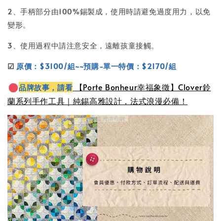
2、手柄部分由100%錫製成，使用時請避免過度用力，以免
變形。
3、使用過程中請注意安全，遠離孩童接觸。
☑
原價：$3100/組~~預購-單一特價：$2170/組
【Porte Bonheur幸福象徵】Clover鈴
品牌故事，請看
蘭系列手作工具｜純錫高雅設計，法式浪漫必備！