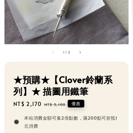
1
/
2
★預購★【Clover鈴蘭系
列】★ 描圖用鐵筆
Sale
NT$ 2,170
Regular
優惠
NT$ 3,100
price
price
本站消費金額可集2倍點數，滿200點可折抵1
元消費