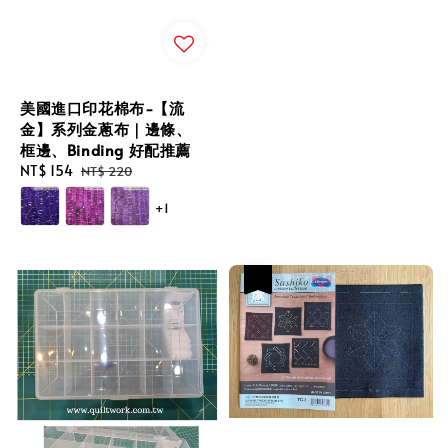
price
美國進口印花棉布-【流
金】系列金蔥布｜邊條、
框邊、Binding 好配推薦
Sale
NT$ 154
Regular
NT$ 220
price
price
+1
優惠