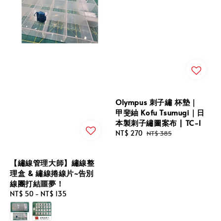
Olympus 刺子繡 杯墊｜
甲斐紬 Kofu Tsumugi｜日
本製刺子繡圖案布 | TC-1
Sale
NT$ 270
Regular
NT$ 385
price
price
【繡線管理大師】繡線整
理盒 & 繡線捲線片~告別
線團打結噩夢！
Regular
NT$ 50
-
NT$ 135
price