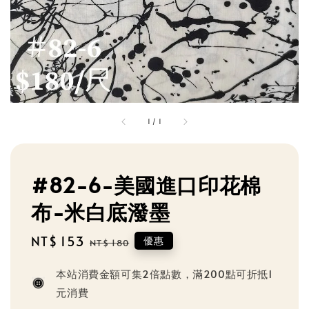
1
/
1
#82-6-美國進口印花棉
布-米白底潑墨
Sale
NT$ 153
Regular
優惠
NT$ 180
price
price
本站消費金額可集2倍點數，滿200點可折抵1
元消費