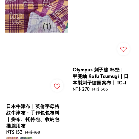
Olympus 刺子繡 杯墊｜
甲斐紬 Kofu Tsumugi｜日
本製刺子繡圖案布 | TC-1
Sale
NT$ 270
Regular
NT$ 385
price
price
日本牛津布｜英倫字母格
紋牛津布・手作包包布料
｜拼布、托特包、收納包
推薦用布
Sale
NT$ 153
Regular
NT$ 180
price
price