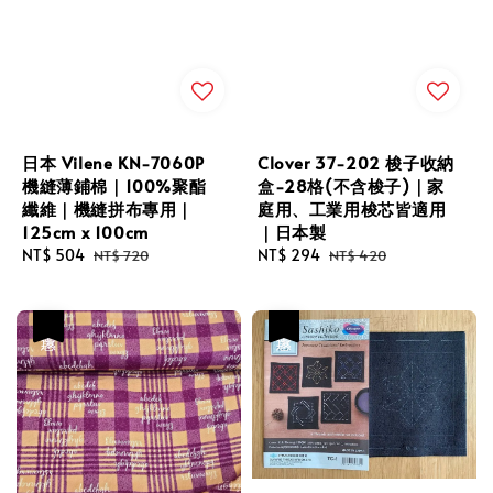
日本 Vilene KN-7060P
Clover 37-202 梭子收納
機縫薄鋪棉｜100%聚酯
盒-28格(不含梭子)｜家
纖維｜機縫拼布專用｜
庭用、工業用梭芯皆適用
125cm x 100cm
｜日本製
Sale
NT$ 504
Regular
Sale
NT$ 294
Regular
NT$ 720
NT$ 420
price
price
price
price
優惠
優惠