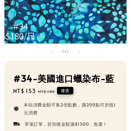
1
/
1
#34-美國進口蠟染布-藍
Sale
NT$ 153
Regular
優惠
NT$ 180
price
price
本站消費金額可集2倍點數，滿200點可折抵1
元消費
單筆訂單，折扣後金額滿$1500，免運！