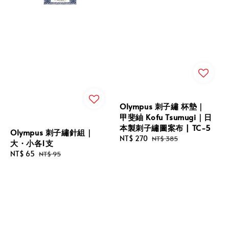
Olympus 刺子繡 杯墊｜
甲斐紬 Kofu Tsumugi｜日
本製刺子繡圖案布 | TC-5
Olympus 刺子繡針組｜
Sale
NT$ 270
Regular
NT$ 385
大・小各1支
price
price
Sale
NT$ 65
Regular
NT$ 95
price
price