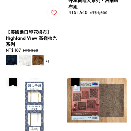
外星機器人系列 ▪︎ 法蘭絨
布組
Sale
NT$ 1,440
Regular
NT$ 1,800
price
price
【美國進口印花棉布】
Highland View 高嶺拾光
系列
Sale
NT$ 187
Regular
NT$ 220
price
price
+1
優惠
優惠