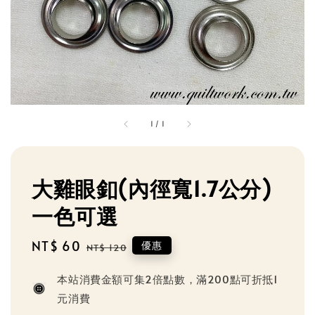
1
/
1
大雞眼釦(內徑寬1.7公分)
一色可選
Sale
NT$ 60
Regular
優惠
NT$ 120
price
price
本站消費金額可集2倍點數，滿200點可折抵1
元消費