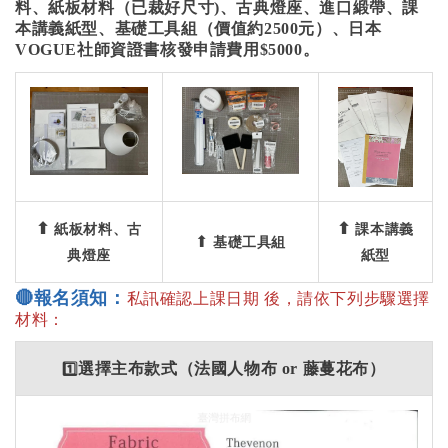
料、紙板材料（已裁好尺寸)、古典燈座、進口緞帶、課
本講義紙型、基礎工具組（價值約2500元）、日本
VOGUE社師資證書核發申請費用$5000。
⬆
⬆
紙板材料、古
課本講義
⬆
基礎工具組
典燈座
紙型
🔴
報名須知：
私訊確認上課日期
後，請依下列步驟選擇
材料：
1️⃣
選擇主布款式（法國人物布 or 藤蔓花布）