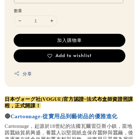
數量
加入購物車
Add to wishlist
分享
日本ヴォーグ社(VOGUE)官方認證~法式布盒師資
證照課
程，正式開課！
🔴
Cartonnage-
從實用品到藝術品的優雅進化
Cartonnage，起源於18世紀的法國瓦爾雷亞斯小鎮，當地
因蠶絲貿易興盛，養蠶人以堅固紙盒保存蠶卵與蠶繭，後