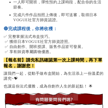
一人即可開班，彈性預約上課時段，配合你的生活
節奏。
完成六件作品拍照上傳後，即可送審，取得日本
VOGUE社官方師資認證。
🔴
完成課程後，你將收穫：
✅
完整掌握法式布盒技巧。
✅
獲得日本VOGUE社官方師資證照。
✅
自由創作、開班授課、販售作品皆可發展。
✅
享有師資專屬購物優惠。
【報名前】請先私訊確認第一次上課時間，再下單
報名，謝謝您！
讓我們一起，從動手做布盒開始，為生活添上一份溫柔的
講究~💝
也讓這份法式優雅，成為你創作人生的新起點！ 🌟