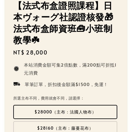
【法式布盒證照課程】日
本ヴォーグ社認證核發🎁
法式布盒師資班🧰小班制
教學☘️
Regular
NT$ 28,000
price
本站消費金額可集2倍點數，滿200點可折抵1
元消費
單筆訂單，折扣後金額滿$1500，免運！
所選主布不同，費用就會不同，請選擇：
$28000（主布：法國人物布）
$28160（主布：藤蔓花布）