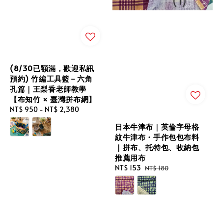
(8/30已額滿，歡迎私訊
預約) 竹編工具籃－六角
孔篇｜王梨香老師教學
【布知竹 × 臺灣拼布網】
Regular
NT$ 950
-
NT$ 2,380
price
日本牛津布｜英倫字母格
紋牛津布・手作包包布料
｜拼布、托特包、收納包
推薦用布
Sale
NT$ 153
Regular
NT$ 180
price
price