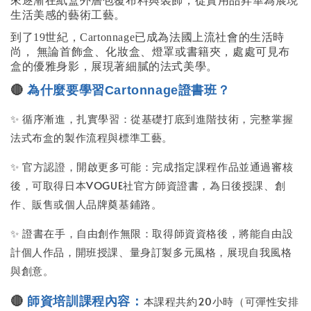
來逐漸在紙盒外層包覆布料與裝飾，從實用品昇華為展現
生活美感的藝術工藝。
到了19世紀，Cartonnage已成為法國上流社會的生活時
尚， 無論首飾盒、化妝盒、燈罩或書籍夾，處處可見布
盒的優雅身影，展現著細膩的法式美學。
🔴
為什麼要學習Cartonnage證書班？
✨ 循序漸進，扎實學習：從基礎打底到進階技術，完整掌握
法式布盒的製作流程與標準工藝。
✨ 官方認證，開啟更多可能：完成指定課程作品並通過審核
後，可取得日本VOGUE社官方師資證書，為日後授課、創
作、販售或個人品牌奠基鋪路。
✨ 證書在手，自由創作無限：取得師資資格後，將能自由設
計個人作品，開班授課、量身訂製多元風格，展現自我風格
與創意。
本課程共約20小時（可彈性安排
🔴
師資培訓課程內容：