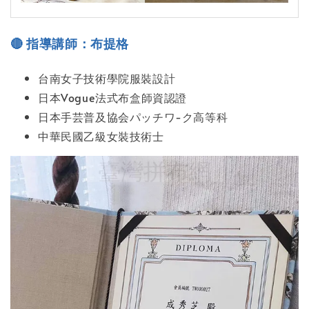
指導
講師：布提格
🔴
台南女子技術學院服裝設計
日本Vogue法式布盒師資認證
日本手芸普及協会パッチワ-ク高等科
中華民國乙級女裝技術士