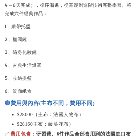
4～6天完成），循序漸進，從基礎到進階技術完整學習。將
完成六件經典作品：
1、緞帶托盤
2、橢圓鏡
3、隨身化妝鏡
4、古典生活燈罩
5、收納提籃
6、質面紙盒
🔴
費用與內容(主布不同，費用不同)
$28000（主布：法國人物布）
$28160主布：藤蔓花布）
✅
費用包含：
研習費、6件作品全部會用到的法國進口布