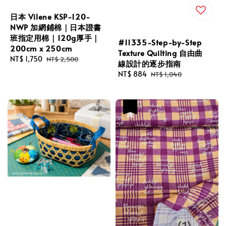
日本 Vilene KSP-120-
NWP 加網鋪棉｜日本證書
班指定用棉｜120g厚手｜
#11335-Step-by-Step
200cm x 250cm
Texture Quilting 自由曲
Sale
NT$ 1,750
Regular
NT$ 2,500
線設計的逐步指南
price
price
Sale
NT$ 884
Regular
NT$ 1,040
price
price
優惠