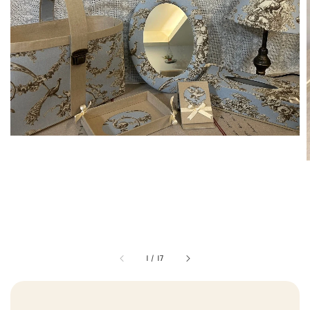
1
/
17