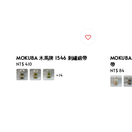
MOKUBA 木馬牌 1546 刺繡緞帶
MOKUB
帶
Regular
NT$ 410
price
Regular
NT$ 84
+14
price