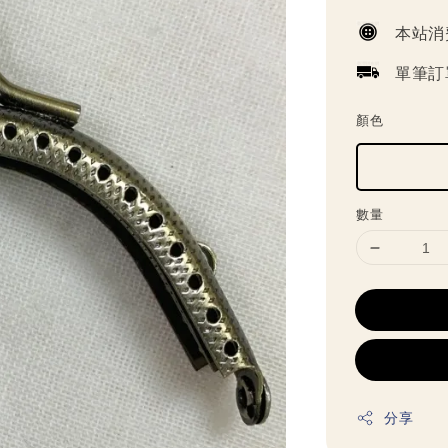
price
本站消
單筆訂
顏色
數量
分享