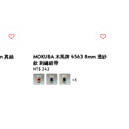
mm 真絲
MOKUBA 木馬牌 4563 8mm 透紗
款 刺繡緞帶
Regular
NT$ 242
price
+3