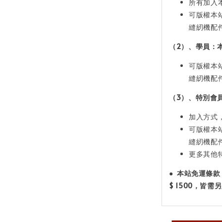
所有加入
可版權本
縫紉機配
（2）、學員：
可版權本
縫紉機配
（3）、特別會
加入方式
可版權本
縫紉機配
更多其他
●
本站免運條款
$ 1500
，皆需另