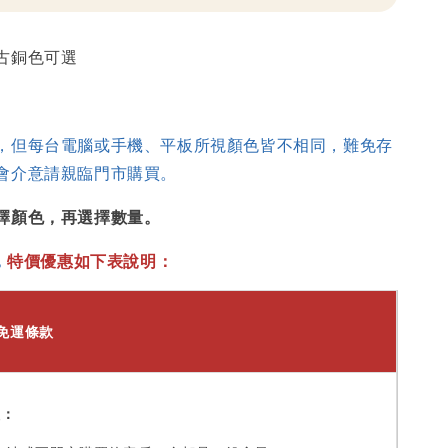
古銅色可選
，但每台電腦或手機、平板所視顏色皆不相同，難免存
會介意請親臨門市購買。
擇顏色，再選擇數量。
，
特價優惠如下表說明：
免運條款
員：