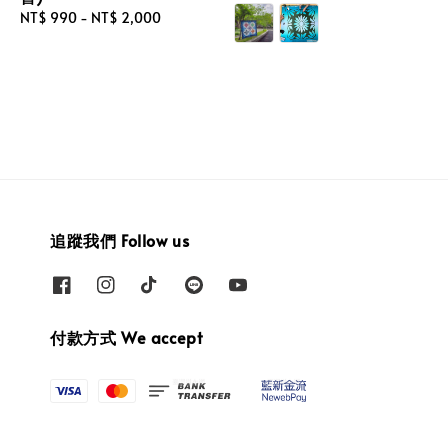
price
Regular
NT$ 990
-
NT$ 2,000
price
追蹤我們 Follow us
付款方式 We accept