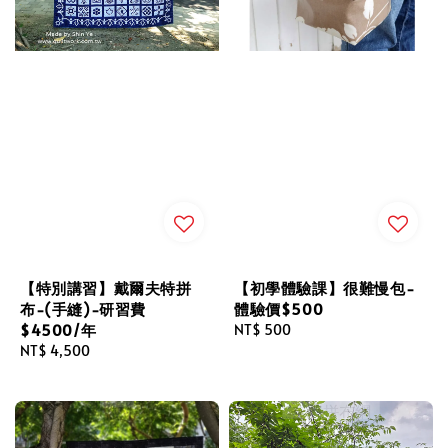
【特別講習】戴爾夫特拼
【初學體驗課】很難慢包-
布-(手縫)-研習費
體驗價$500
$4500/年
Regular
NT$ 500
Regular
NT$ 4,500
price
price