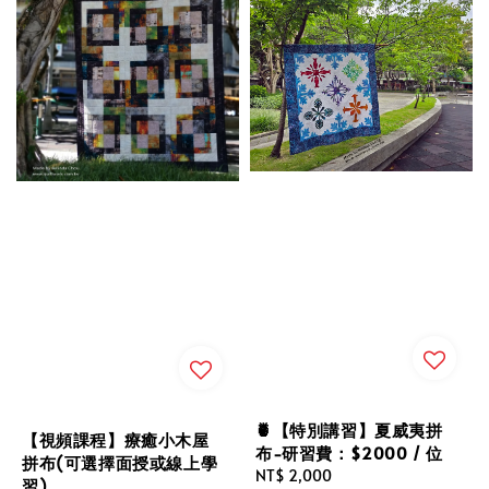
🍍【特別講習】夏威夷拼
【視頻課程】療癒小木屋
布-研習費：$2000 / 位
拼布(可選擇面授或線上學
Regular
NT$ 2,000
習)