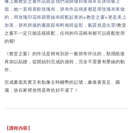
像上圖教堂之窗作品就是我們淑娟做好後就罩在床頭板上
面，她一直很喜歡玫瑰布，拼布作品很多都是用玫瑰布來做
的，用玫瑰印花布跟蕾絲布搭配起來的<教堂之窗>更是美上
加美，拼布拼接的畫面跟布料相得益彰，氣質就是出眾!
教堂
之窗不一定只能這樣搭配，任何的印花棉布都可以搭配使用
的喔!
《教堂之窗》的作法是稍有別於一般拼布作法的，類摺紙後
再加以貼縫，從開始到完成的過程，完全不需要有壓線的動
作。
完成畫面其實又有點像古時錢幣的記號，象徵著富足、圓
滿，放在家裡使用是再恰好不過了！
【課程內容】