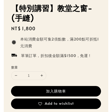
【特別講習】教堂之窗-
(手縫)
Regular
NT$ 1,800
price
本站消費金額可集2倍點數，滿200點可折抵1
元消費
單筆訂單，折扣後金額滿$1500，免運！
數量
加入購物車
Add to wishlist