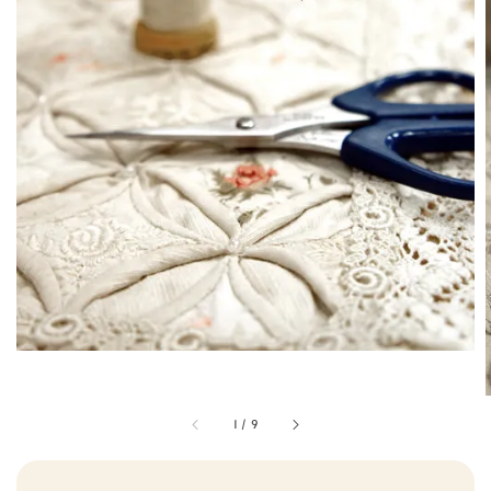
1
/
9