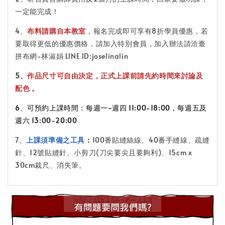
一定能完成！
4、
布料請購自本教室
，報名完成即可享有8折學員優惠，若
要取得更低的優惠價格，請加入特別會員，加入辦法請洽臺
拼布網-林淑娟 LINE ID:joselinalin
5、
作品尺寸可自由決定，正式上課前請先約時間來討論及
配色
。
6、可預約上課時間：每週一~週四 11:00-18:00，每週五及
週六 13:00-20:00
7、
上課須準備之工具
：
100
番貼縫絲線、40番手縫線、疏縫
針、
12
號貼縫針、小剪刀
(
刀尖要尖且要夠利
)
、
15cm x
30cm
裁尺、消失筆。