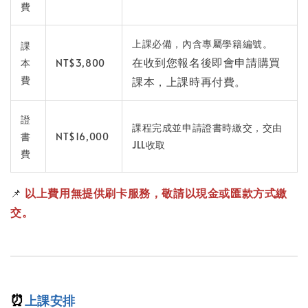
費
上課必備，內含專屬學籍編號。
課
在收到您報名後即會申請購買
本
NT$3,800
費
課本，上課時再付費。
證
課程完成並申請證書時繳交，交由
書
NT$16,000
JLL收取
費
📌
以上費用
無提供刷卡服務，敬請以現金或匯款方式繳
交。
⏰
上課安排