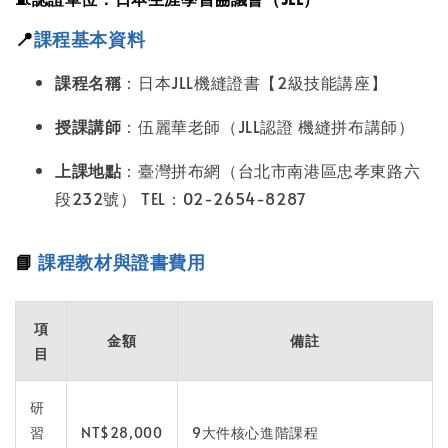
📍
課程基本資料
課程名稱
：日本JLL機縫證書【2級技能講座】
授課講師
：伍麗華老師（JLL認證 機縫拼布講師）
上課地點
：臺灣拼布網（台北市南港區忠孝東路六
段232號） TEL：02-2654-8287
📘
課程教材與證書費用
項
金額
備註
目
研
習
NT$28,000
9大件核心進階課程