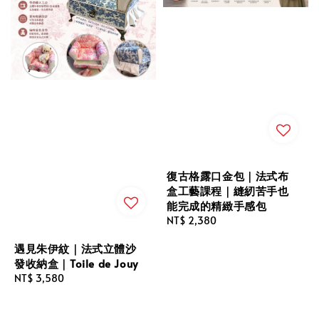
復古格露口金包｜法式布
盒工藝課程｜縫紉苦手也
能完成的精緻手感包
Regular
NT$ 2,380
price
遇見朱伊紋｜法式立體沙
發收納盒｜Toile de Jouy
Regular
NT$ 3,580
price