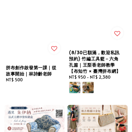
(8/30已額滿，歡迎私訊
預約) 竹編工具籃－六角
孔篇｜王梨香老師教學
拼布創作啟發第一課｜從
【布知竹 × 臺灣拼布網】
故事開始｜林詩齡老師
Regular
NT$ 950
-
NT$ 2,380
Regular
NT$ 500
price
price