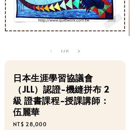
1
/
11
日本生涯學習協議會
（JLL）認證-機縫拼布 2
級 證書課程-授課講師：
伍麗華
Regular
NT$ 28,000