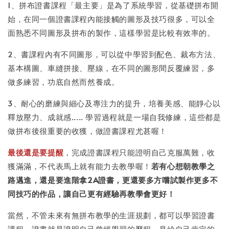
1、拼布證書課程「最主要」是為了系統學習，從基礎拼布開
始，在同一個證書課程內能接觸的圖形及技巧很多，可以全
面熟悉不同圖形及拼布的製作，這樣學習是比較有效率的。
2、書課程內有不同圖形，可以從中學習到配色、裁布方法、
基本構圖、車縫拼接、壓線，在不同的圖形間反覆練習，多
做多練習，功底自然而然養成。
3、耐心的磨練與細心及專注力的提升，培養美感、能靜心以
釋放壓力、成就感..... 學習過程就是一場自我修練，這些都是
做拼布後很重要的收獲，做證書課程尤甚喔！
最後還是要提醒
，完成證書課程只能證明自己克服萬難，收
獲滿滿，不代表馬上就有能力去教學喔！
若有心想朝教學之
路邁進，還是要進階拿2A證書，更還要多方嚐試製作更多不
同技巧的作品，讓自己更有經驗再教學會更好！
當然，不管未來有無拼布教學的生涯規劃，都可以學習證書
課程，證書就是證明自己曾經學習的歷程，是給自己肯定的