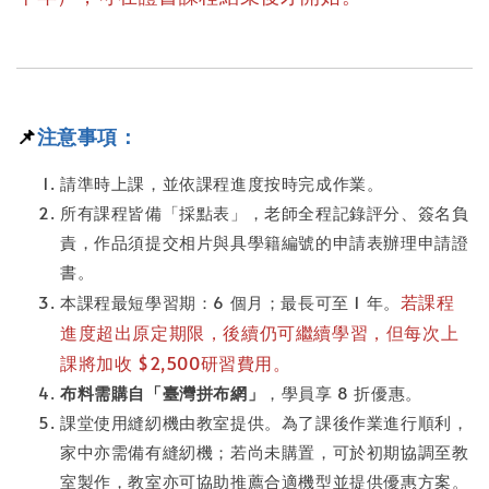
📌
注意事項：
請準時上課，並依課程進度按時完成作業。
所有課程皆備「採點表」，老師全程記錄評分、簽名負
責，作品須提交相片與具學籍編號的申請表辦理申請證
書。
若課程
本課程最短學習期：6 個月；最長可至 1 年。
進度超出原定期限，後續仍可繼續學習，但每次上
課將加收 $2,500研習費用。
布料需購自「臺灣拼布網」
，學員享 8 折優惠。
課堂使用縫紉機由教室提供。為了課後作業進行順利，
家中亦需備有縫紉機；若尚未購置，可於初期協調至教
室製作，教室亦可協助推薦合適機型並提供優惠方案。