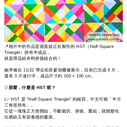
📍相片中的作品是德英姐正在製作的 HST（Half-Square 
Triangle）拼布半成品，
就是用這組布料拼接組合的！
她準備在 11/22 帶去松菸參加曬被展示，目前已完成 6 片，
還有 3 片進行中，成品尺寸約 100 × 100 cm。
🎈
那麼，什麼是 HST 呢？
👉 HST 是 “Half-Square Triangle” 的縮寫，中文可稱「半方
三角形拼布」。
它從一塊塊正方形開始，不斷裁切、拼接、重組，就能變化
出繽紛又有節奏感的畫面。