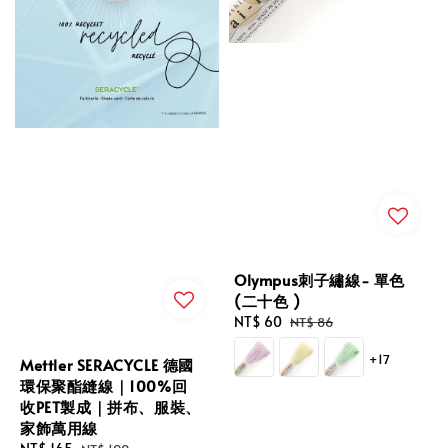
Olympus刺子繡線- 單色
(二十色 )
Sale
NT$ 60
Regular
NT$ 86
price
price
+17
Mettler SERACYCLE 德國
環保聚酯縫線｜100%回
收PET製成｜拼布、服裝、
家飾萬用線