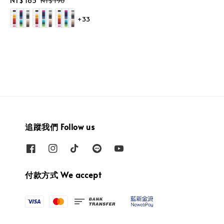
Sale
NT$ 165
Regular
NT$ 190
price
price
+33
追蹤我們 Follow us
付款方式 We accept