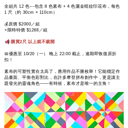
全組共 12 色---包含 8 色素布 + 4 色灑金暗紋印花布，每色 
1 尺（約 30cm × 110cm）
💰原價 $2000／組
⭐️限時特價 $1288／組
購買2尺 以上就不裁開
📅優惠至 10/20（一） 晚上 22:00 截止，逾期即恢復原折
扣！
素布的可塑性實在太高了，應用作品不勝枚舉！它能穩定作
品畫面、平衡色彩對比，在許多摩登拼布創作中，更是讓主
題發光的靈魂角色——有時候，素布才是唯一的主角！