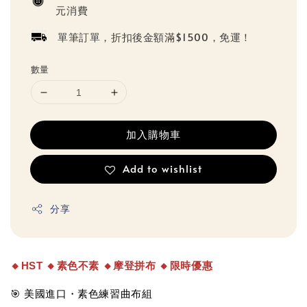
元消費
單筆訂單，折扣後金額滿$1500，免運！
數量
加入購物車
Add to wishlist
分享
🔸
HST 
🔸
素色不素 
🔸
摩登拼布 
🔸
限時優惠 
🎯 美國進口・素色練習曲布組