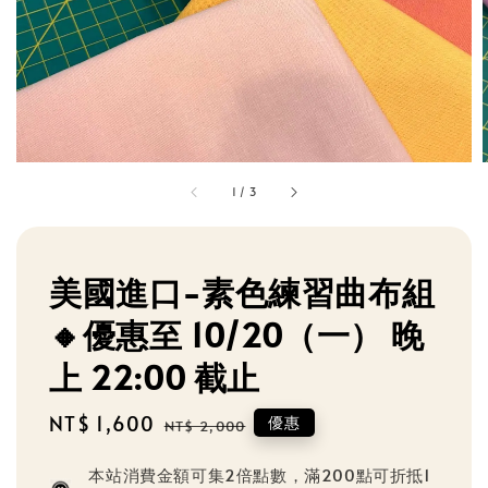
1
/
3
美國進口-素色練習曲布組
🔸優惠至 10/20（一） 晚
上 22:00 截止
Sale
NT$ 1,600
Regular
優惠
NT$ 2,000
price
price
本站消費金額可集2倍點數，滿200點可折抵1