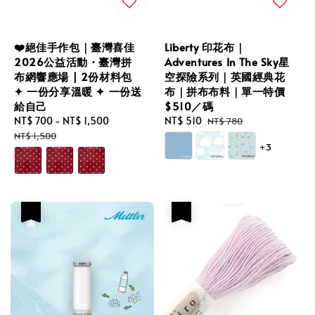
❤️絕佳手作包｜臺灣喜佳
Liberty 印花布｜
2026公益活動・臺灣拼
Adventures In The Sky星
布網響應場 | 2份材料包
空探險系列｜英國經典花
✦ 一份分享溫暖 ✦ 一份送
布｜拼布布料｜單一特價
給自己
$510／碼
Sale
NT$ 700
-
NT$ 1,500
Regular
Sale
NT$ 510
Regular
NT$ 780
price
price
price
price
NT$ 1,500
+3
優惠
優惠