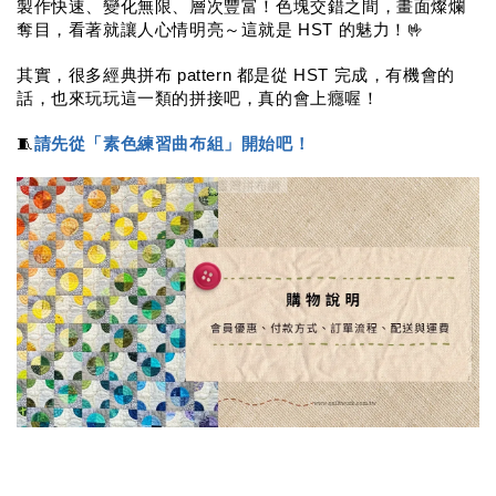
製作快速、變化無限、層次豐富！色塊交錯之間，畫面燦爛
奪目，看著就讓人心情明亮～這就是 HST 的魅力！🤟
其實，很多經典拼布 pattern 都是從 HST 完成，有機會的
話，也來玩玩這一類的拼接吧，真的會上癮喔！
🧵
請先從「素色練習曲布組」開始吧！