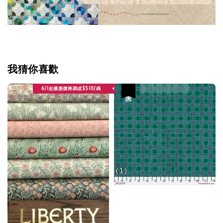
我猜你喜歡
6/1起優惠價將調成$510/碼
優惠