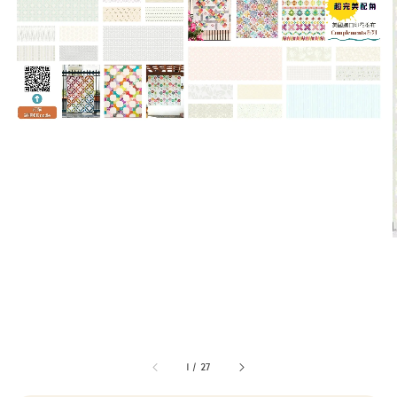
1
/
27