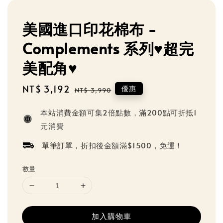
美國進口印花棉布 -
Complements 系列♥️超完
美配角♥️
Sale
NT$ 3,192
Regular
優惠
NT$ 3,990
price
price
本站消費金額可集2倍點數，滿200點可折抵1
元消費
單筆訂單，折扣後金額滿$1500，免運！
數量
加入購物車