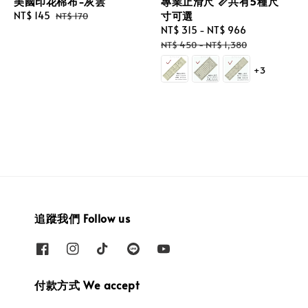
美國印花棉布-灰雲
專業止滑尺 📏共有5種尺
寸可選
Sale
NT$ 145
Regular
NT$ 170
price
price
Sale
NT$ 315
-
NT$ 966
Regular
price
price
NT$ 450
-
NT$ 1,380
+3
追蹤我們 Follow us
付款方式 We accept