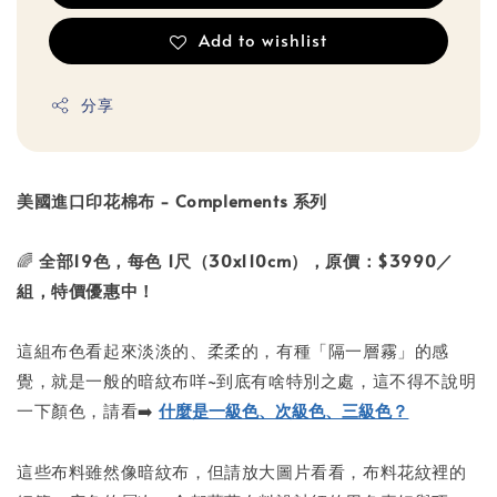
Add to wishlist
分享
美國進口印花棉布 - Complements 系列
🌈
全部19色，每色 1尺（30x110cm），原價：$3990／
組，特價優惠中！
這組布色看起來淡淡的、柔柔的，有種「隔一層霧」的感
覺，就是一般的暗紋布咩~到底有啥特別之處，這不得不說明
一下顏色，請看➡️
什麼是一級色、次級色、三級色？
這些布料雖然像暗紋布，但請放大圖片看看，布料花紋裡的