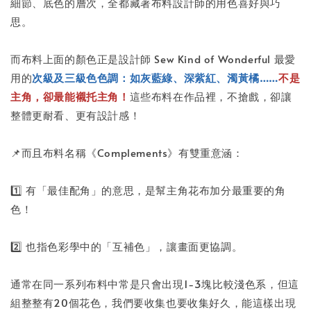
細節、底色的層次，全都藏著布料設計師的用色喜好與巧
思。
而布料上面的顏色正是設計師 Sew Kind of Wonderful 最愛
用的
次級及三級色色調：如灰藍綠、深紫紅、濁黃橘……
不是
主角，卻最能襯托主角！
這些布料在作品裡，不搶戲，卻讓
整體更耐看、更有設計感！
📌而且布料名稱《Complements》有雙重意涵：
1️⃣ 有「最佳配角」的意思，是幫主角花布加分最重要的角
色！
2️⃣ 也指色彩學中的「互補色」，讓畫面更協調。
通常在同一系列布料中常是只會出現1-3塊比較淺色系，但這
組整整有20個花色，我們要收集也要收集好久，能這樣出現