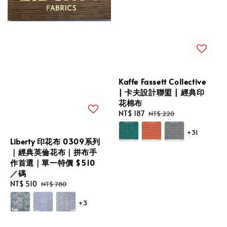
Kaffe Fassett Collective
| 卡夫設計聯盟 | 經典印
花棉布
Sale
NT$ 187
Regular
NT$ 220
price
price
+31
Liberty 印花布 0309系列
｜經典英倫花布｜拼布手
作首選｜單一特價 $510
／碼
Sale
NT$ 510
Regular
NT$ 780
price
price
+3