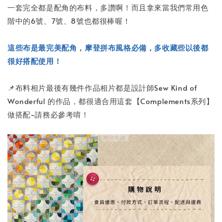
一套完全都是配角的布料，多讚啊！而且拿來當我們常用色
階中的6號、7號、8號也都很棒喔！
這些布是最完美配角，摩登拼布風格必備，多收藏些以後都
很好搭配使用！
📌布料相片最後有幾件作品相片都是設計師Sew Kind of
Wonderful 的作品，都很適合用這套【Complements系列】
做搭配~請務必參考唷！