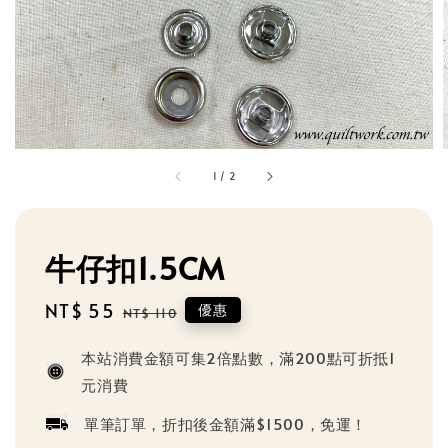
1
/
2
牛仔扣1.5CM
Sale
NT$ 55
Regular
優惠
NT$ 110
price
price
本站消費金額可集2倍點數，滿200點可折抵1
元消費
單筆訂單，折扣後金額滿$1500，免運！