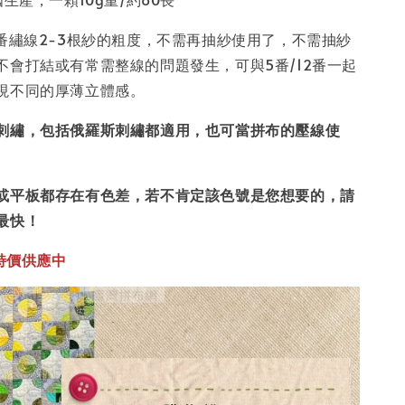
5番繡線2-3根紗的粗度，不需再抽紗使用了，不需抽紗
不會打結或有常需整線的問題發生，可與5番/12番一起
現不同的厚薄立體感。
刺繡，包括俄羅斯刺繡都適用，也可當拼布的壓線使
或平板都存在有色差，若不肯定該色號是您想要的，請
最快！
特價供應中