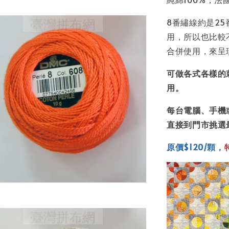
8番繡線約是2
用，所以也比較
合併使用，來呈
可做各式各樣的
用。
每台電腦、手機
直接到門市挑選
原價$120/顆，