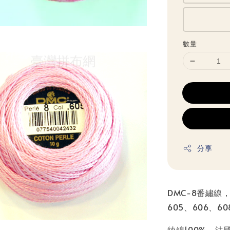
數量
分享
DMC-8番繡線
605、606、60
純綿100%，法