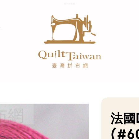
法國
(#6