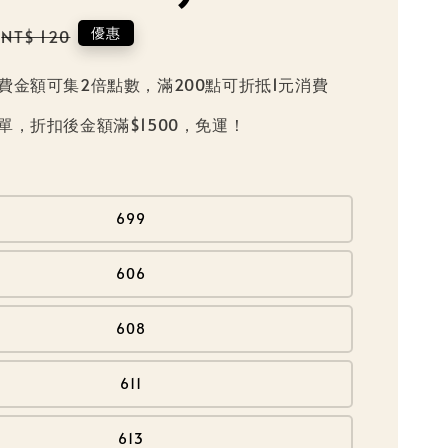
Regular
優惠
NT$ 120
price
費金額可集2倍點數，滿200點可折抵1元消費
單，折扣後金額滿$1500，免運！
699
606
608
611
613