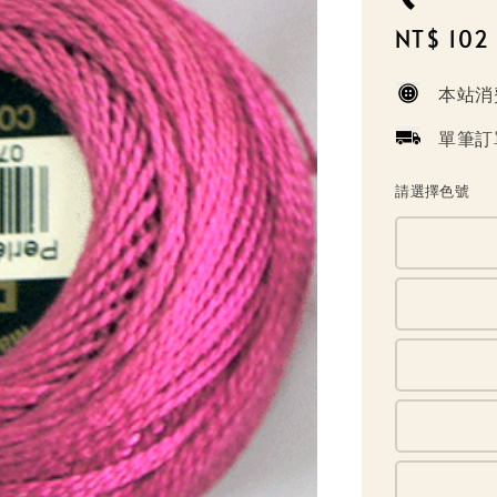
Sale
NT$ 102
price
本站消
單筆訂
請選擇色號