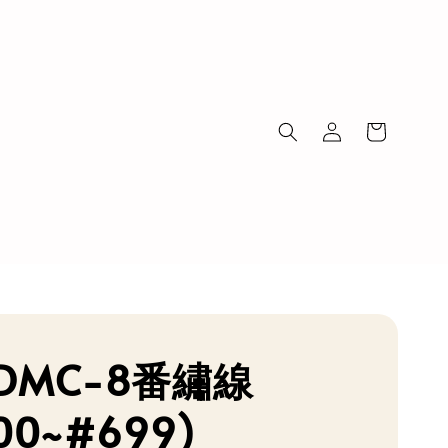
DMC-8番繡線
00~#699)