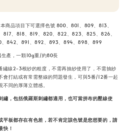
本商品項目下可選擇色號 800、801、809、813、
6、817、818、819、820、822、823、825、826、
0、842、891、892、893、894、898、899
國生產，一顆10g重/約80長
5番繡線2-3根紗的粗度，不需再抽紗使用了，不需抽紗
不會打結或有常需整線的問題發生，可與5番/12番一起
現不同的厚薄立體感。
刺繡，包括俄羅斯刺繡都適用，也可當拼布的壓線使
或平板都存在有色差，若不肯定該色號是您想要的，請
最快！