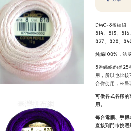
DMC-8番繡線，
814、815、81
827、828、84
純綿100%，法
8番繡線約是2
用，所以也比較
合併使用，來呈
可做各式各樣的
用。
每台電腦、手機
直接到門市挑選