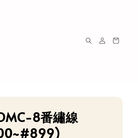
DMC-8番繡線
00~#899)