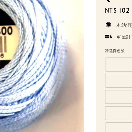
Sale
NT$ 102
price
本站消
單筆訂
請選擇色號