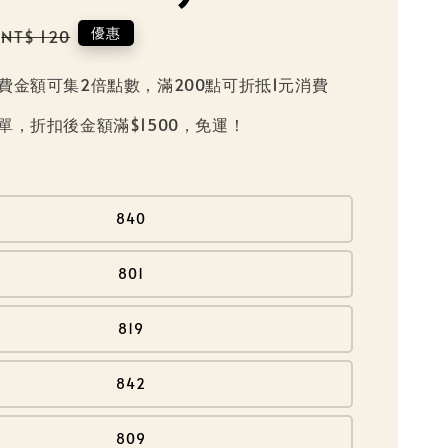
Regular
優惠
NT$ 120
price
費金額可集2倍點數，滿200點可折抵1元消費
單，折扣後金額滿$1500，免運！
840
801
819
842
809