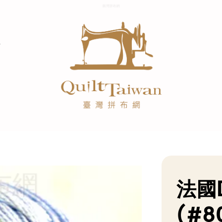
法國
(#8