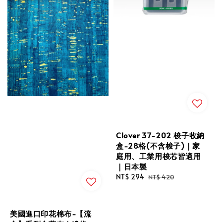
Clover 37-202 梭子收納
盒-28格(不含梭子)｜家
庭用、工業用梭芯皆適用
｜日本製
Sale
NT$ 294
Regular
NT$ 420
price
price
美國進口印花棉布-【流