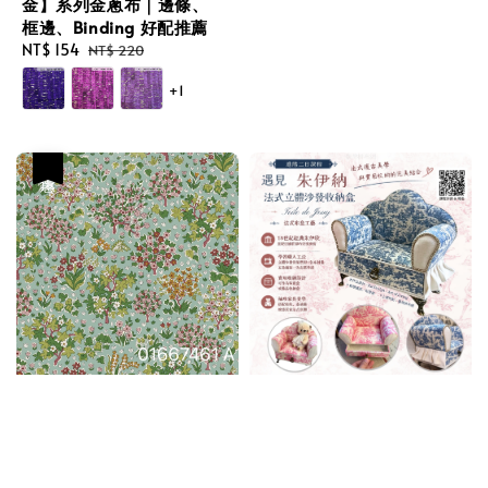
金】系列金蔥布｜邊條、
框邊、Binding 好配推薦
Sale
NT$ 154
Regular
NT$ 220
price
price
+1
優惠