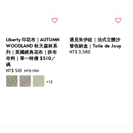
Liberty 印花布｜AUTUMN
遇見朱伊紋｜法式立體沙
WOODLAND 秋天森林系
發收納盒｜Toile de Jouy
列｜英國經典花布｜拼布
Regular
NT$ 3,580
布料｜單一特價 $510／
price
碼
Sale
NT$ 510
Regular
NT$ 780
price
price
+12