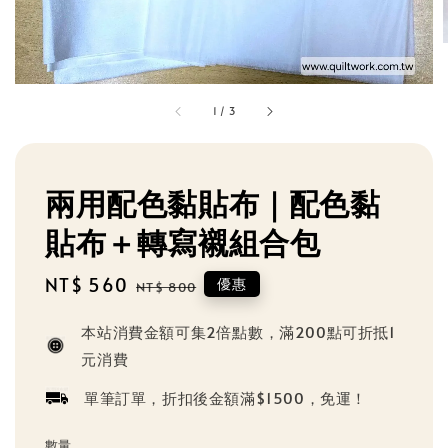
1
/
3
兩用配色黏貼布｜配色黏
貼布＋轉寫襯組合包
Sale
NT$ 560
Regular
優惠
NT$ 800
price
price
本站消費金額可集2倍點數，滿200點可折抵1
元消費
單筆訂單，折扣後金額滿$1500，免運！
數量