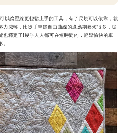
可以讓壓線更輕鬆上手的工具，有了尺規可以依靠，就
壓力減輕，比徒手車縫自由曲線的適應期要短很多，膽
縫也穩定了!幾乎人人都可在短時間內，輕鬆愉快的車
形。