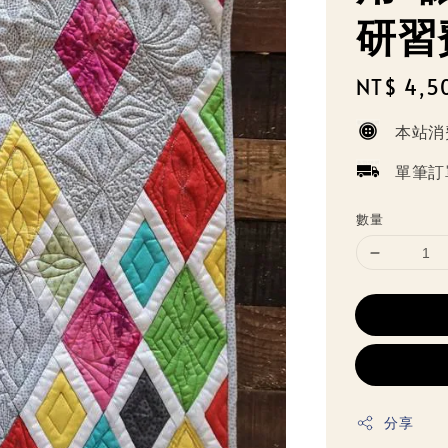
研習
Regular
NT$ 4,5
price
本站消
單筆訂
數量
分享