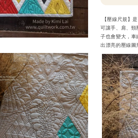
【壓線尺規】是
可讓手、肩、頸
子也會變大，車
出漂亮的壓線圖