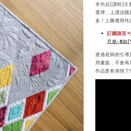
本作品(課程)主
選擇，上課須購
多！上圖應用作
訂購請至→
尺規-8款(Y
透過老師的引導
用畫面，不會再
作品更有表情了!