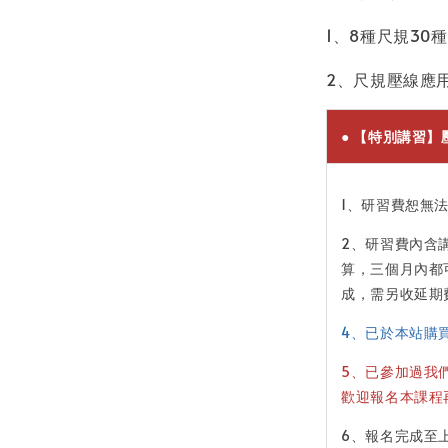
1、8種尺規30
2、尺規壓線應
● 【特別講習】
1、研習費恕無
2、研習費內含
算，三個月內都
成，需另收延期費
4、已於本站購買
5、已參加過我
歡迎報名本課程
6、報名完成至