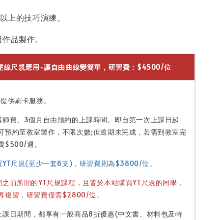
種以上的技巧演練。
用作品製作。
壓線尺規應用-讓自由曲線變簡單，研習費：$4500/位
法提供刷卡服務。
講師費、3個月自由預約的上課時間。即自第一次上課日起
可預約至教室製作，不限次數;但逾期未完成，若需到教室完
$500/週。
YT尺規(至少一套8支)，研習費則為$3800/位。
們之前所開的YT尺規課程，且皆於本站購買YT尺規的同學，
再複習，研習費僅需$2800/位。
上課日期間，都享有一般商品8折優惠(中文書、材料包及特