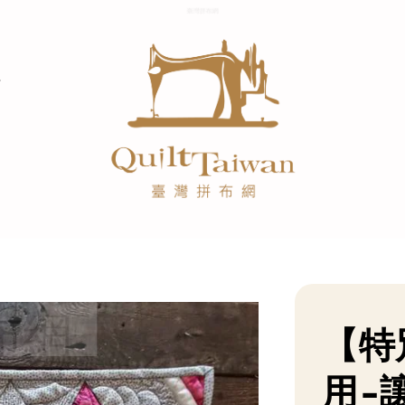
【特
用-