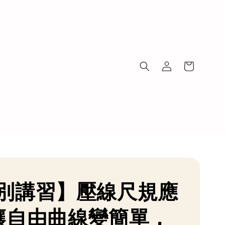
別講習】壓線尺規應
讓自由曲線變簡單，