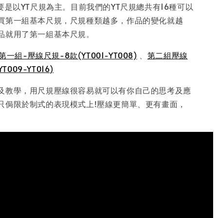
要是以YT尺規為主。目前我們的YT尺規總共有16種可以
買第一組基本尺規，尺規種類越多，作品的變化就越
品就用了第一組基本尺規。
第一組-壓線尺規-8款(YT001-YT008)
、
第二組壓線
T009-YT016)
及教學，用尺規壓線很容易就可以有你自己的思考及應
只侷限於制式的表現模式上!壓線更簡單、更有畫面，