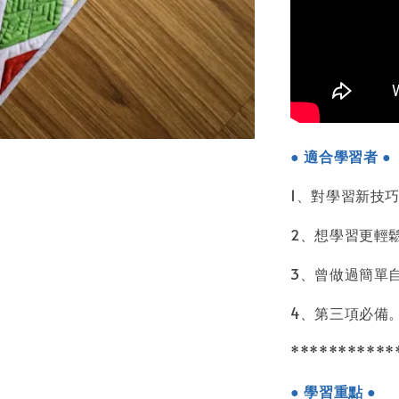
● 適合學習者 ●
1、對學習新技
2、想學習更輕
3、曾做過簡單
4、第三項必備
***********
● 學習重點 ●