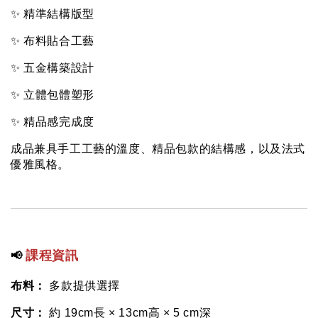
✨ 精準結構版型
✨ 布料貼合工藝
✨ 五金構築設計
✨ 立體包體塑形
✨ 精品感完成度
成品兼具手工工藝的溫度、精品包款的結構感，以及法式
優雅風格。
課程資訊
📢 
布料：
 多款提供選擇
尺寸：
 約 19cm長 × 13cm高 × 5 cm深