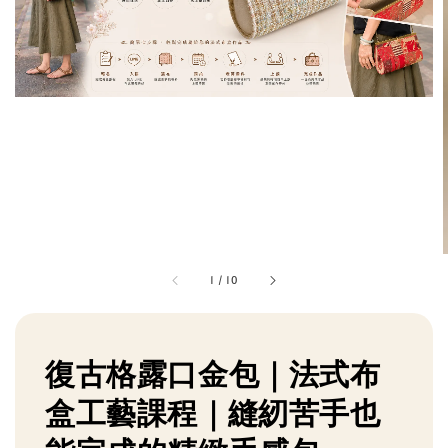
1
/
10
復古格露口金包｜法式布
盒工藝課程｜縫紉苦手也