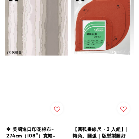
🔷 美國進口印花棉布-
【圓弧畫線尺・3 入組】|
274cm（108”）寬幅-
轉角。圓弧｜版型製圖好