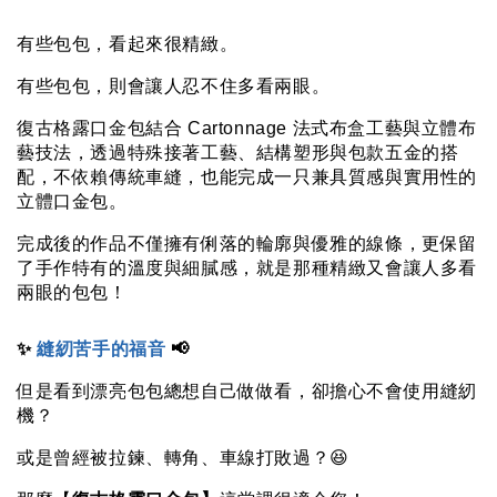
有些包包，看起來很精緻。
有些包包，則會讓人忍不住多看兩眼。
復古格露口金包結合 Cartonnage 法式布盒工藝與立體布
藝技法，透過特殊接著工藝、結構塑形與包款五金的搭
配，不依賴傳統車縫，也能完成一只兼具質感與實用性的
立體口金包。
完成後的作品不僅擁有俐落的輪廓與優雅的線條，更保留
了手作特有的溫度與細膩感，就是那種精緻又會讓人多看
兩眼的包包！
✨
 縫紉苦手的福音 
📢
但是看到漂亮包包總想自己做做看，卻擔心不會使用縫紉
機？
或是曾經被拉鍊、轉角、車線打敗過？😆