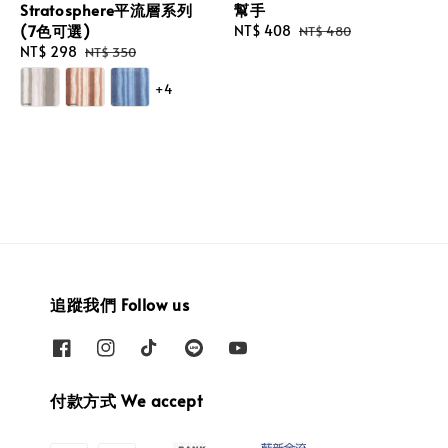
Stratosphere平流層系列
幫手
(7色可選)
Sale
NT$ 408
Regular
NT$ 480
Sale
NT$ 298
Regular
price
price
NT$ 350
price
price
+4
追蹤我們 Follow us
付款方式 We accept