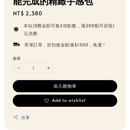
能完成的精緻手感包
Regular
NT$ 2,380
price
本站消費金額可集2倍點數，滿200點可折抵1
元消費
單筆訂單，折扣後金額滿$1500，免運！
數量
加入購物車
Add to wishlist
分享