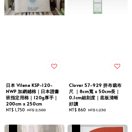
日本 Vilene KSP-120-
Clover 57-929 拼布裁布
NWP 加網鋪棉｜日本證書
尺 ｜8cm寬 x 50cm長｜
班指定用棉｜120g厚手｜
0.1cm細刻度｜底板清晰
200cm x 250cm
好讀
Sale
NT$ 1,750
Regular
Sale
NT$ 860
Regular
NT$ 2,500
NT$ 1,230
price
price
price
price
優惠
優惠