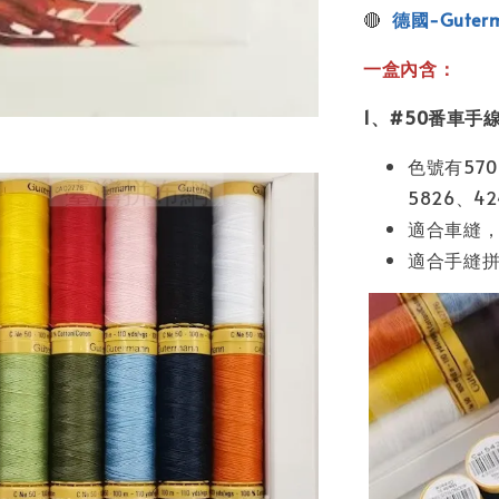
🔴
德國-Gute
一盒內含：
1、#50番車手線
色號有570
5826、42
適合車縫，
適合手縫