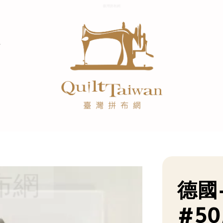
德國-
#50