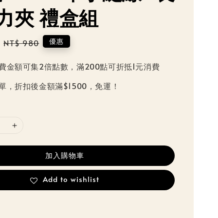
力夾 禮盒組
Regular
優惠
NT$ 980
price
費金額可集2倍點數，滿200點可折抵1元消費
單，折扣後金額滿$1500，免運！
加入購物車
Add to wishlist