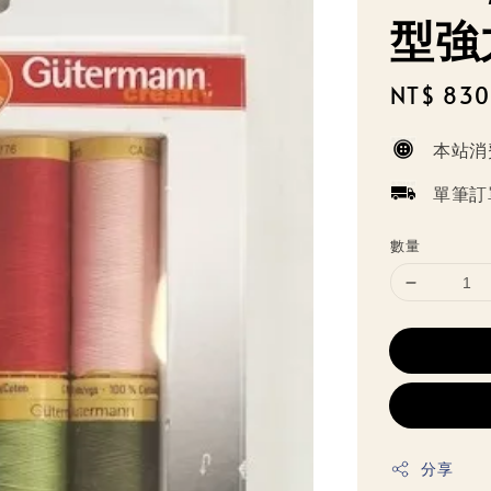
型強
Sale
NT$ 830
price
本站消
單筆訂
數量
分享