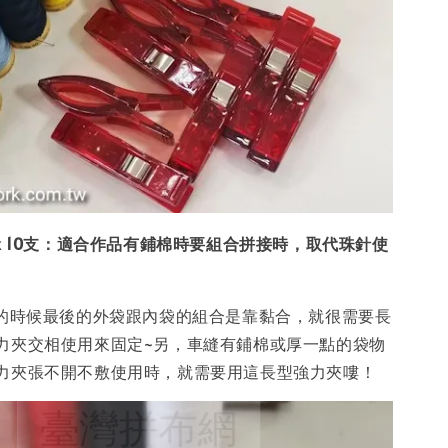
x 10支：適合作品有鋪棉時要組合拼接時，取代珠針使
夾的時候最後的外袋跟內袋的組合是靠黏合，就很需要長
力夾交相使用來固定~另，車縫有鋪棉或厚一點的袋物
力夾張不開不敷使用時，就需要用這長型強力夾嘍！