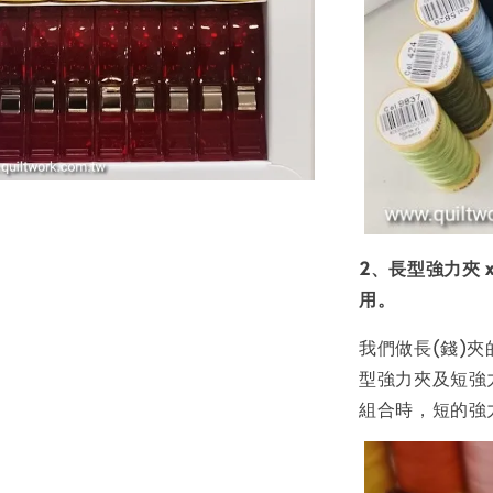
2、長型強力夾 
用。
我們做長(錢)
型強力夾及短強
組合時，短的強