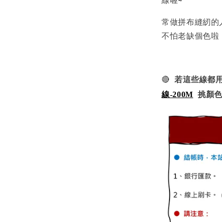
常做拼布縫紉的
不怕老缺個色啦
🔴
若這些線都用
線-200M
挑顏