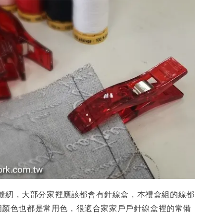
縫紉，大部分家裡應該都會有針線盒，本禮盒組的線都
10個顏色也都是常用色，很適合家家戶戶針線盒裡的常備