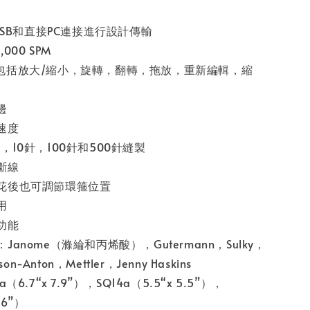
，USB和直接PC連接進行設計傳輸
000 SPM
包括放大/縮小，旋轉，翻轉，拖放，重新編輯，縮
邊
速度
，10針，100針和500針縫製
斷線
花後也可調節環箍位置
用
功能
anome（滌綸和丙烯酸），Gutermann，Sulky，
on-Anton，Mettler，Jenny Haskins
6.7“x 7.9”），SQ14a（5.5“x 5.5”），
.6”）