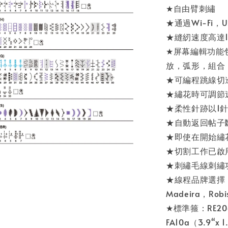
★自由臂刺繡
★通過Wi-Fi
★縫紉速度高達1,
★屏幕編輯功能
放，弧形，組合
★可編程跳線切
★繡花時可調節
★柔性針跡以1針
★自動返回帖子
★即使在開始繡
★切割工作已啟
★刺繡毛線刺繡
★線程品牌選擇：J
Madeira，Robis
★標準箍：RE20a（
FA10a（3.9“x 1