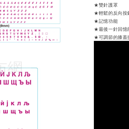
★雙針護罩
★輕鬆的反向按
★記憶功能
★最後一針回憶
★可調節的膝蓋