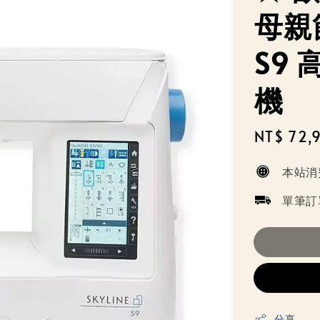
母親節
S9
機
Sale
NT$ 72,
price
本站消
單筆訂
分享