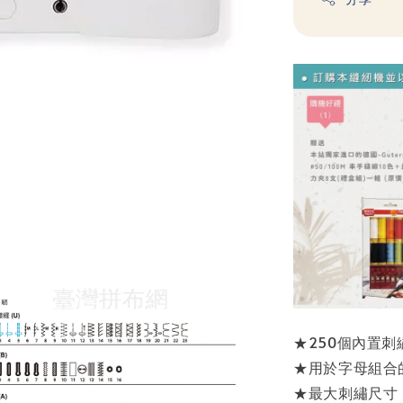
★250個內置刺繡
★用於字母組合
★最大刺繡尺寸：6.