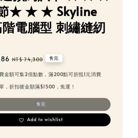
★ ★ ★ Skyline
 高階電腦型 刺繡縫紉
986
Regular
售完
NT$ 74,300
price
費金額可集2倍點數，滿200點可折抵1元消費
單，折扣後金額滿$1500，免運！
售完
Add to wishlist