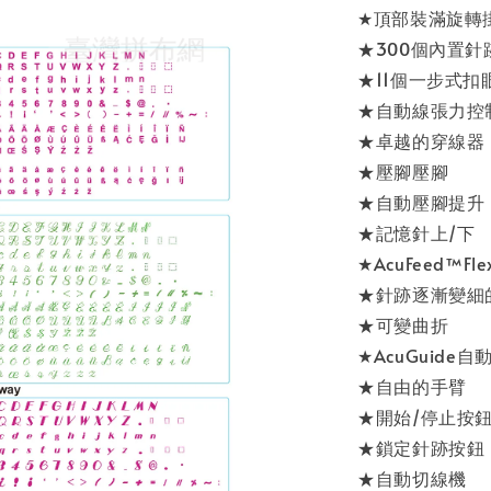
★頂部裝滿旋轉
★300個內置
★11個一步式扣
★自動線張力控
★卓越的穿線器
★壓腳壓腳
★自動壓腳提升
★記憶針上/下
★AcuFeed™
★針跡逐漸變細
★可變曲折
★AcuGuide
★自由的手臂
★開始/停止按
★鎖定針跡按鈕
★自動切線機