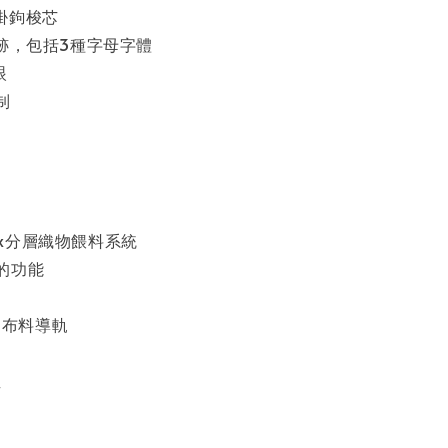
掛鉤梭芯
針跡，包括3種字母字體
眼
制
Flex分層織物餵料系統
的功能
自動布料導軌
鈕