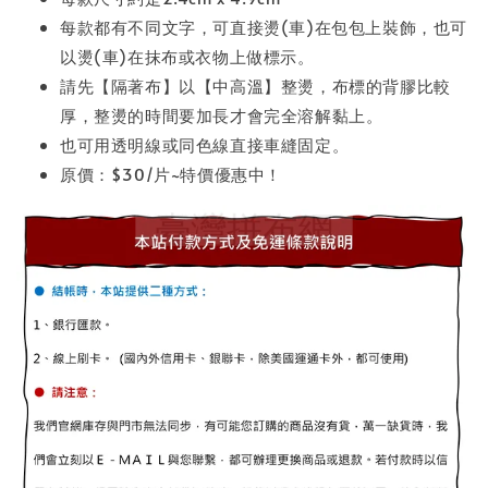
每款都有不同文字，可直接燙(車)在包包上裝飾，也可
以燙(車)在抹布或衣物上做標示。
請先【隔著布】以【中高溫】整燙，布標的背膠比較
厚，整燙的時間要加長才會完全溶解黏上。
也可用透明線或同色線直接車縫固定。
原價：$30/片~特價優惠中！