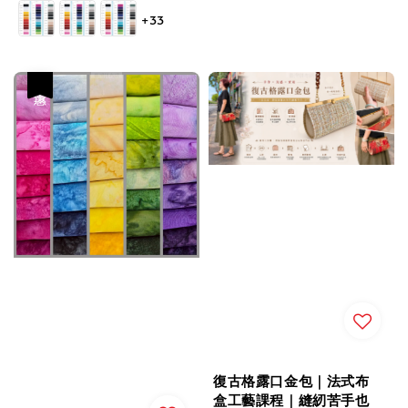
price
price
+33
優惠
復古格露口金包｜法式布
盒工藝課程｜縫紉苦手也