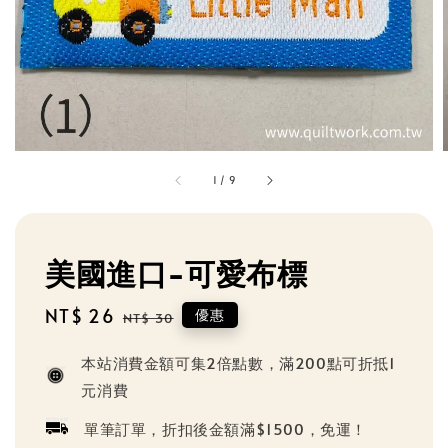
1
/
9
美國進口-可愛布標
Sale
NT$ 26
Regular
優惠
NT$ 30
price
price
本站消費金額可集2倍點數，滿200點可折抵1
元消費
單筆訂單，折扣後金額滿$1500，免運！