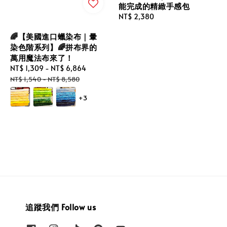
能完成的精緻手感包
Regular
NT$ 2,380
price
🌈【美國進口蠟染布｜暈
染色階系列】🌈拼布界的
萬用魔法布來了！
Sale
NT$ 1,309
-
NT$ 6,864
Regular
price
price
NT$ 1,540
-
NT$ 8,580
+3
追蹤我們 Follow us