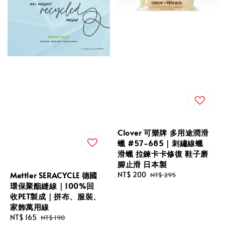
Clover 可樂牌 多用途潤滑
蠟 #57-685｜刺繡線蠟
滑蠟 拉鍊卡卡修復 鞋子磨
腳止滑 日本製
Mettler SERACYCLE 德國
Sale
NT$ 200
Regular
NT$ 295
環保聚酯縫線｜100%回
price
price
收PET製成｜拼布、服裝、
家飾萬用線
Sale
NT$ 165
Regular
NT$ 190