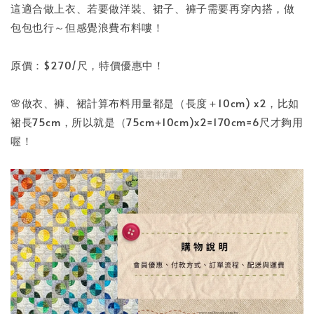
這適合做上衣、若要做洋裝、裙子、褲子需要再穿內搭，做
包包也行～但感覺浪費布料嘍！
原價：$270/尺，特價優惠中！
🌸做衣、褲、裙計算布料用量都是（長度＋10cm) x2，比如
裙長75cm，所以就是（75cm+10cm)x2=170cm=6尺才夠用
喔！