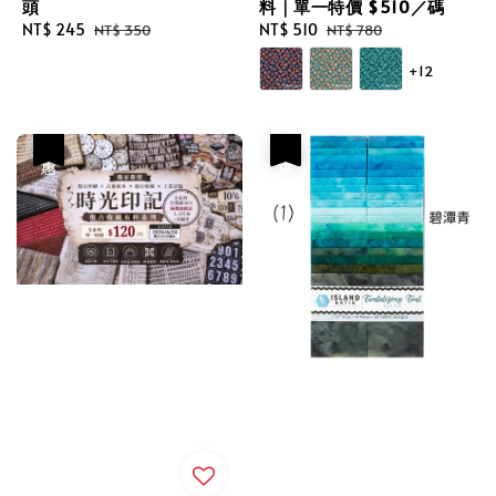
頭
料｜單一特價 $510／碼
Sale
NT$ 245
Regular
Sale
NT$ 510
Regular
NT$ 350
NT$ 780
price
price
price
price
+12
優惠
優惠