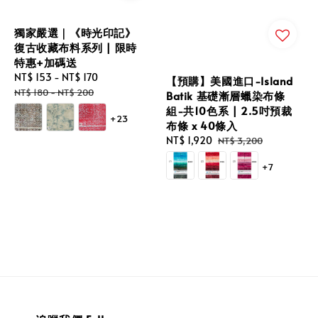
獨家嚴選｜《時光印記》
復古收藏布料系列 | 限時
特惠+加碼送
Sale
NT$ 153
-
NT$ 170
Regular
【預購】美國進口-Island
price
price
NT$ 180
-
NT$ 200
Batik 基礎漸層蠟染布條
組-共10色系 | 2.5吋預裁
+23
布條 x 40條入
Sale
NT$ 1,920
Regular
NT$ 3,200
price
price
+7