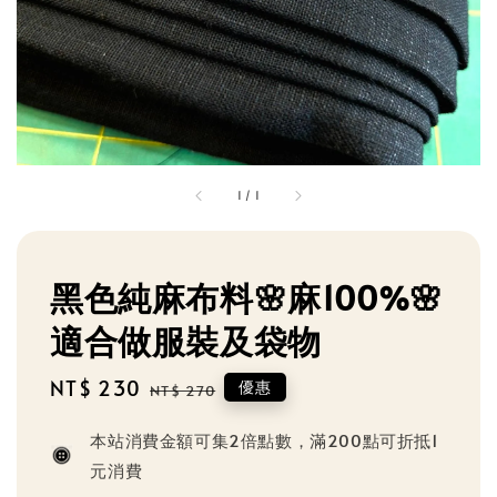
1
/
1
黑色純麻布料🌸麻100%🌸
適合做服裝及袋物
Sale
NT$ 230
Regular
優惠
NT$ 270
price
price
本站消費金額可集2倍點數，滿200點可折抵1
元消費