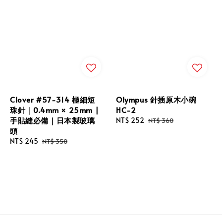
Clover #57-314 極細短
Olympus 針插原木小碗
珠針｜0.4mm × 25mm |
HC-2
手貼縫必備｜日本製玻璃
Sale
NT$ 252
Regular
NT$ 360
頭
price
price
Sale
NT$ 245
Regular
NT$ 350
price
price