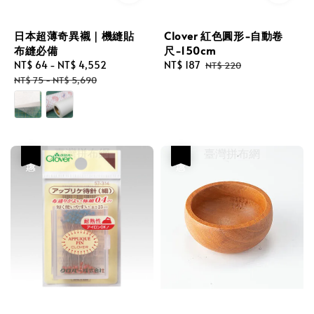
日本超薄奇異襯｜機縫貼
Clover 紅色圓形-自動卷
布縫必備
尺-150cm
Sale
NT$ 64
-
NT$ 4,552
Regular
Sale
NT$ 187
Regular
NT$ 220
price
price
price
price
NT$ 75
-
NT$ 5,690
優惠
優惠