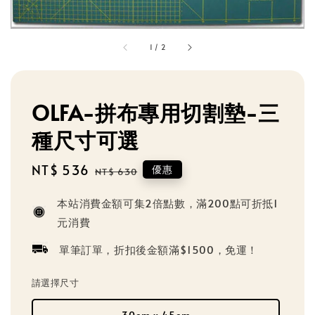
1
/
2
OLFA-拼布專用切割墊-三
種尺寸可選
Sale
NT$ 536
Regular
優惠
NT$ 630
price
price
本站消費金額可集2倍點數，滿200點可折抵1
元消費
單筆訂單，折扣後金額滿$1500，免運！
請選擇尺寸