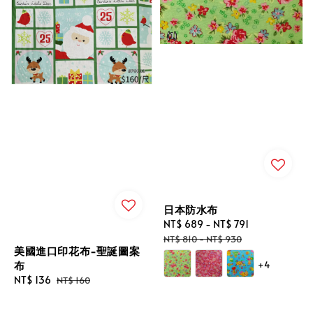
日本防水布
Sale
NT$ 689
-
NT$ 791
Regular
price
price
NT$ 810
-
NT$ 930
美國進口印花布-聖誕圖案
布
+4
Sale
NT$ 136
Regular
NT$ 160
price
price