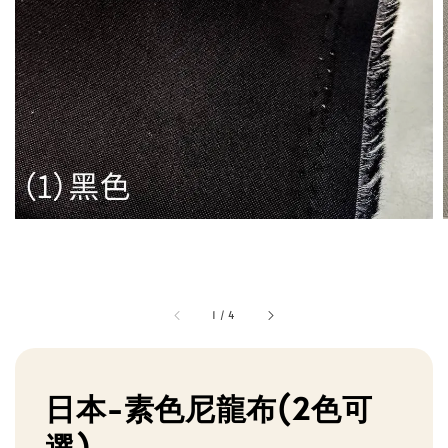
1
/
4
日本-素色尼龍布(2色可
選)