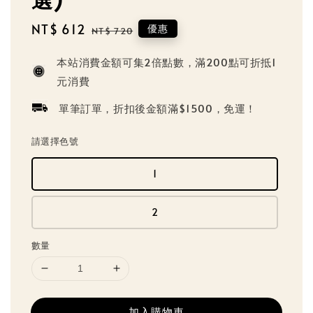
Sale
NT$ 612
Regular
優惠
NT$ 720
price
price
本站消費金額可集2倍點數，滿200點可折抵1
元消費
單筆訂單，折扣後金額滿$1500，免運！
請選擇色號
1
2
數量
加入購物車