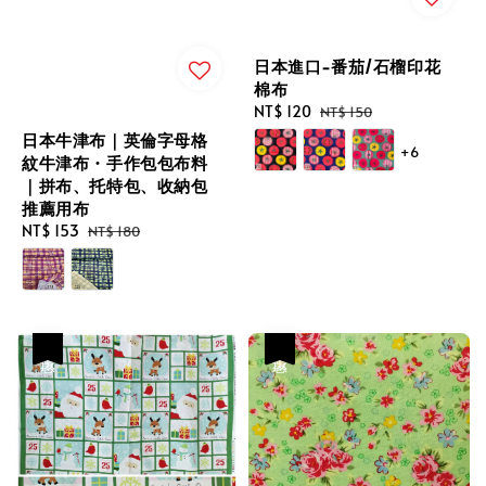
日本進口-番茄/石榴印花
棉布
Sale
NT$ 120
Regular
NT$ 150
price
price
日本牛津布｜英倫字母格
+6
紋牛津布・手作包包布料
｜拼布、托特包、收納包
推薦用布
Sale
NT$ 153
Regular
NT$ 180
price
price
優惠
優惠