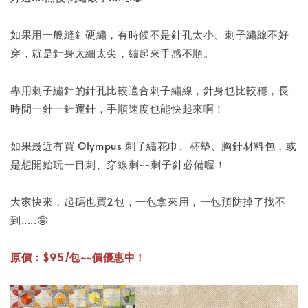
如果用一般縫針硬繡，有時候不是針孔太小、刺子繡線不好
穿，就是針身太細太尖，繡起來手感不順。
專用刺子繡針的針孔比較適合刺子繡線，針身也比較穩，長
時間一針一針運針，手順速度也能快起來啊！
如果最近有買 Olympus 刺子繡花巾、杯墊、胸針材料包，或
是想開始玩一目刺、穿線刺~~刺子針必備喔！
大家快來，起碼也買2包，一包拿來用，一包預防掉了找不
到.....🤪
原價：$95/包~~價優惠中！