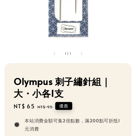
1
/
1
Olympus 刺子繡針組｜
大・小各1支
Sale
NT$ 65
Regular
優惠
NT$ 95
price
price
本站消費金額可集2倍點數，滿200點可折抵1
元消費