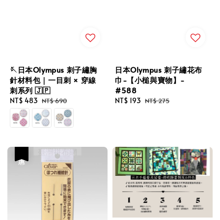
🪡日本Olympus 刺子繡胸
日本Olympus 刺子繡花布
針材料包｜一目刺 × 穿線
巾-【小槌與寶物】-
刺系列 🇯🇵
#588
Sale
NT$ 483
Regular
Sale
NT$ 193
Regular
NT$ 690
NT$ 275
price
price
price
price
優惠