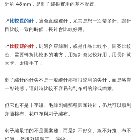
針約 48mm，是刺子繡很實用的基本配置。
📍
比較長的針
，適合直線運針，尤其是想一次帶多針、讓針
目比較一致的時候，長針會比較好用。
📍
比較短的針
，則適合穿線刺，或是作品比較小、圖案比較
密、需要轉折比較多的地方，用短針會比較好用，用長針就
太卡、太礙手了！
刺子繡針的針尖不是一般縫針那種很銳利的尖針，而是略帶
一點鈍感，運針時比較不容易勾到布料的線或纖維。
但它也不是十字繡、毛線刺繡那種圓頭鈍針，仍然可以順利
穿過棉布、花巾布與刺子繡布。
刺子繡最怕的不是圖案難，而是針不好穿、線不好拉、布不
好過....然後就繡皺了....🤪😆