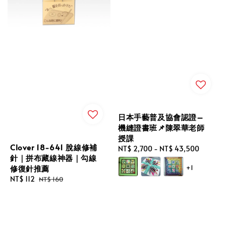
日本手藝普及協會認證–
機縫證書班📌陳翠華老師
授課
Clover 18-641 脫線修補
Regular
NT$ 2,700
-
NT$ 43,500
針｜拼布藏線神器｜勾線
price
修復針推薦
+1
Sale
NT$ 112
Regular
NT$ 160
price
price