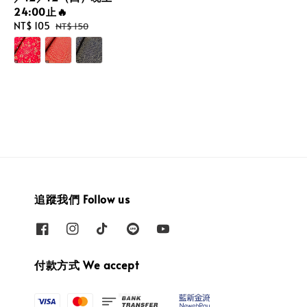
24:00止🔥
Sale
NT$ 105
Regular
NT$ 150
price
price
追蹤我們 Follow us
付款方式 We accept