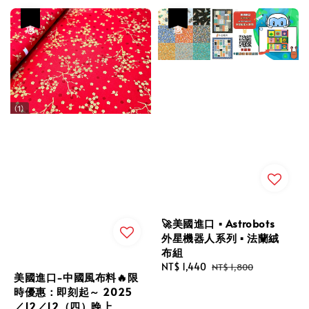
優惠
優惠
🚀美國進口 ▪︎ Astrobots
外星機器人系列 ▪︎ 法蘭絨
布組
Sale
NT$ 1,440
Regular
NT$ 1,800
美國進口-中國風布料🔥限
price
price
時優惠：即刻起～ 2025
／12／12（四）晚上