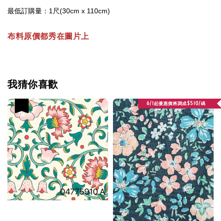
最低訂購量：1尺(30cm x 110cm)
布料原價都秀在圖片上
我猜你喜歡
6/1起優惠價將調成$510/碼
優惠