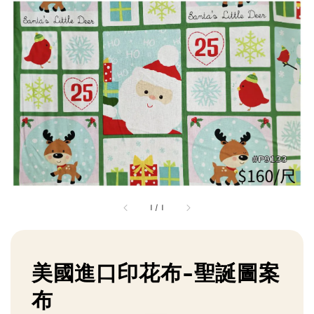
1
/
1
美國進口印花布-聖誕圖案
布