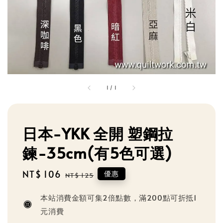
1
/
1
日本-YKK 全開 塑鋼拉
鍊-35cm(有5色可選)
Sale
NT$ 106
Regular
優惠
NT$ 125
price
price
本站消費金額可集2倍點數，滿200點可折抵1
元消費