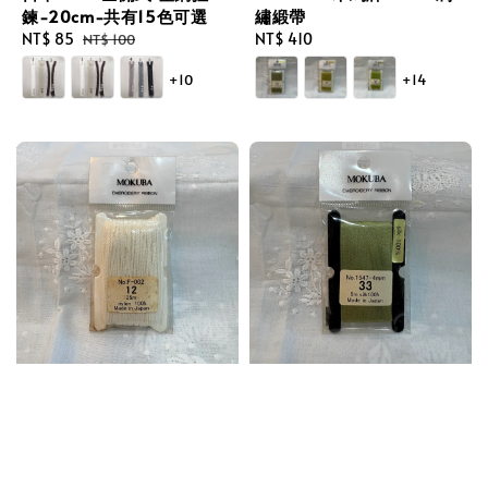
鍊-20cm-共有15色可選
繡緞帶
Sale
NT$ 85
Regular
Regular
NT$ 410
NT$ 100
price
price
price
+10
+14