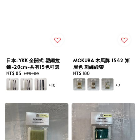
日本-YKK 全開式 塑鋼拉
MOKUBA 木馬牌 1542 漸
鍊-20cm-共有15色可選
層色 刺繡緞帶
Sale
NT$ 85
Regular
Regular
NT$ 180
NT$ 100
price
price
price
+10
+7