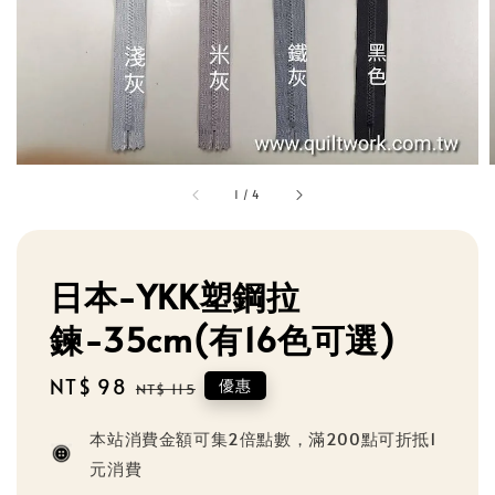
1
/
4
日本-YKK塑鋼拉
鍊-35cm(有16色可選)
Sale
NT$ 98
Regular
優惠
NT$ 115
price
price
本站消費金額可集2倍點數，滿200點可折抵1
元消費