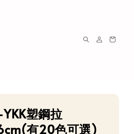
-YKK塑鋼拉
6cm(有20色可選)