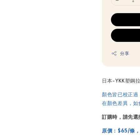
分享
日本-YKK塑鋼拉
顏色皆已校正過
在顏色差異，如
訂購時，請先選
原價：$65/條