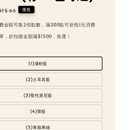
Regular
優惠
NT$ 65
price
費金額可集2倍點數，滿200點可折抵1元消費
單，折扣後金額滿$1500，免運！
(1)淺粉藍
(2)土耳其藍
(3)聖托里尼藍
(4)寶藍
(5)青蘋果綠