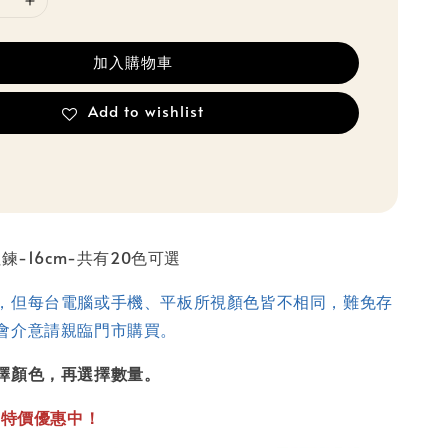
加入購物車
Add to wishlist
鍊-16cm-共有20色可選
，但每台電腦或手機、平板所視顏色皆不相同，難免存
會介意請親臨門市購買。
擇顏色，再選擇數量。
，
特價優惠中！