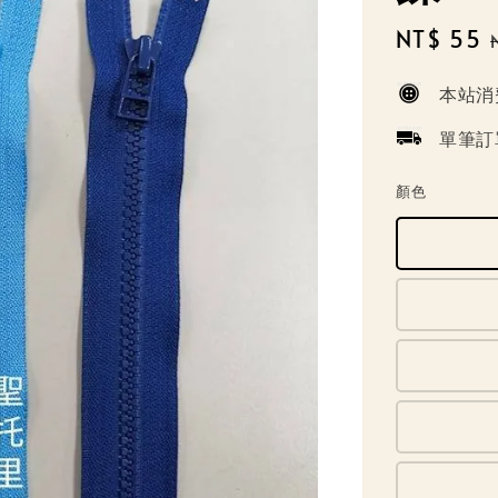
Sale
NT$ 55
price
本站消
單筆訂
顏色