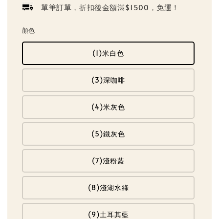
單筆訂單，折扣後金額滿$1500，免運！
顏色
(1)米白色
(3)深咖啡
(4)米灰色
(5)鐵灰色
(7)淺粉藍
(8)淺湖水綠
(9)土耳其藍