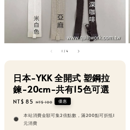
1
/
4
日本-YKK 全開式 塑鋼拉
鍊-20cm-共有15色可選
Sale
NT$ 85
Regular
優惠
NT$ 100
price
price
本站消費金額可集2倍點數，滿200點可折抵1
元消費