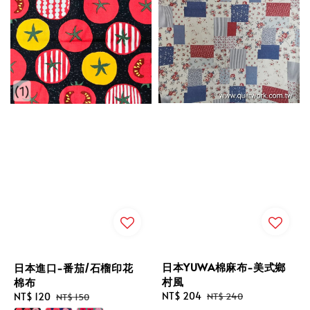
日本YUWA棉麻布-美式鄉
日本進口-番茄/石榴印花
村風
棉布
Sale
NT$ 204
Regular
Sale
NT$ 120
Regular
NT$ 240
NT$ 150