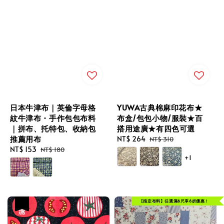
日本牛津布｜英倫字母格
YUWA古典棉麻印花布★
紋牛津布・手作包包布料
布盒/包包小物/服裝★百
｜拼布、托特包、收納包
搭用途廣★有四色可選
推薦用布
Sale
NT$ 264
Regular
NT$ 310
Sale
NT$ 153
Regular
price
price
NT$ 180
+1
price
price
【指定布料】任選滿6尺享6折優惠！
優惠