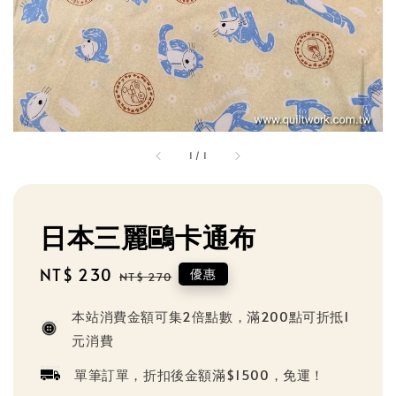
1
/
1
日本三麗鷗卡通布
Sale
NT$ 230
Regular
優惠
NT$ 270
price
price
本站消費金額可集2倍點數，滿200點可折抵1
元消費
單筆訂單，折扣後金額滿$1500，免運！