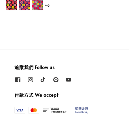
price
price
price
price
+6
追蹤我們 Follow us
付款方式 We accept