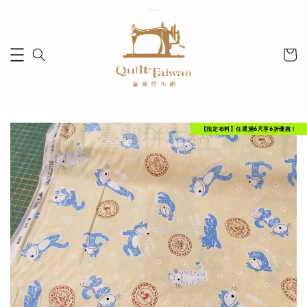
【指定布料】任選滿6尺享6折優惠！